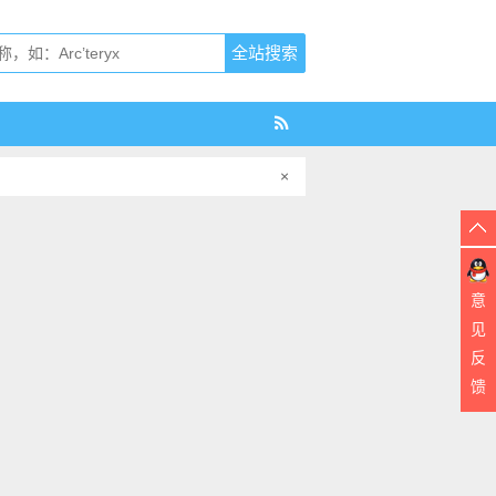
×
意
见
反
馈