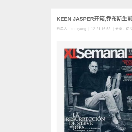
KEEN JASPER开箱,乔布斯生
晒单人：knoxyang
|
12-21 16:53
|
分类：
徒