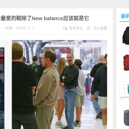
最
前最爱的鞋除了New balance应该就是它
步
|
热度：10578 ℃
|
暂无评论
加入收藏