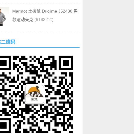
Marmot 土拨鼠 Driclime J52430 男
款运动夹克
(61822℃)
信二维码