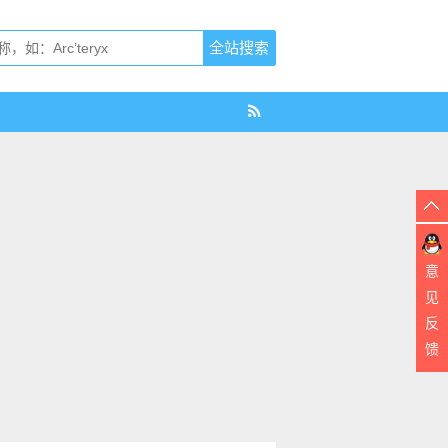
意
见
反
馈