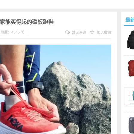
最
箱,大家能买得起的碳板跑鞋
热度：4645 ℃
|
暂无评论
加入收藏