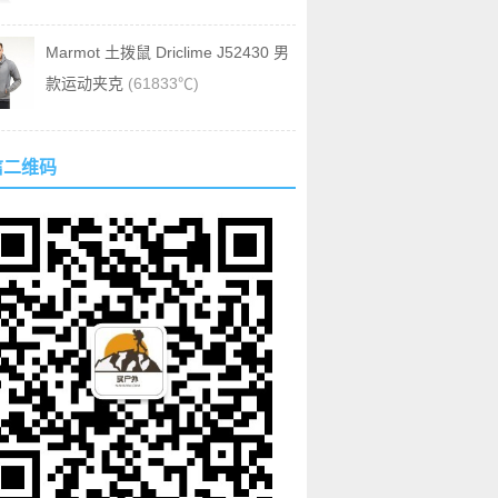
Marmot 土拨鼠 Driclime J52430 男
款运动夹克
(61833℃)
信二维码