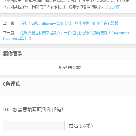
（本网站电子邮箱为help@maihuwai.com)，我们将尊重作者的意愿，及时予以更
正；如其他媒体、网站或个人转载使用，请与原作者取得联系。
点此晒单
上一篇：
瑞典北极狐Fjallraven冲锋衣实测，户外徒步下雨骑车穿它没错
下一篇：
这款衣服是软壳又是风衣，一件远比你想象的功能更强大的Mountain
Hardwear山浩外套
猜你喜欢
没有相关文章!
0条评论
Hi，您需要填写昵称和邮箱！
姓名 (必填)