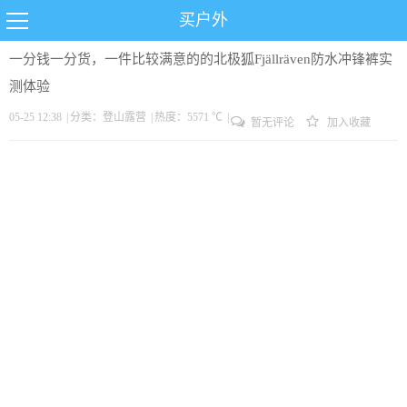
买户外
一分钱一分货，一件比较满意的的北极狐Fjällräven防水冲锋裤实
测体验
05-25 12:38
|
分类：
登山
露营
|
热度：5571 ℃
|
暂无评论
加入收藏