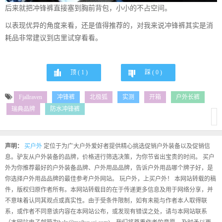
后来就把冲锋裤直接塞到胸前背包，小小的不占空间。
以表现优异的角度来看，还是值得推荐的，对我来说冲锋裤其实是消
耗品非常建议到店里试穿看看。
顶 (
1
)
踩 (
0
)
Fjallraven
冲锋裤
北极狐
实测
开箱
户外长裤
瑞典品牌
防水冲锋裤
声明：
买户外
定位于为广大户外爱好者提供精心挑选促销户外装备以及促销信
息。驴友从户外装备的品牌，价格进行筛选决策，为你节省出宝贵的时间。 买户
外为你推荐最好的户外装备品牌、户外用品品牌，告诉户外用品哪个牌子好，是
你选择户外用品品牌的最佳参考户外网站。 玩户外，上买户外！ 本网站转载的稿
件，版权归原作者所有。本网站转载目的在于传递更多信息及用于网络分享，并
不意味着认同其观点或真实性。由于受条件限制，如有未能与作者本人取得联
系，或作者不同意该内容在本网站公布，或发现有错误之处，请与本网站联系