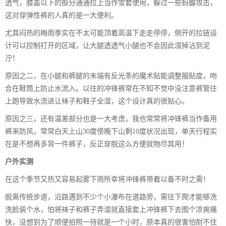
透气，膝盖以下的部分通通拉上当作雪套使用，躲过一些蚂蝗攻击，
这对穿弹性裤的人真的是一大便利。
尤其闷热的梅雨季实在不太可能顶着高温下走走停停，侧开的拉链设
计可以控制打开的区域，让大腿透透气小腿也不会因此湿掉沾到泥
泞！
原因之二，在小腿和裤腿的末端有反光条的魔术贴能调整服贴度，吻
合在鞋筒上防止水流入。以往的冲锋裤常在不知不觉中没注意裤管往
上跑导致水流进让袜子和鞋子全湿，这个设计真的很贴心。
原因之三，还有温差部分也是一大考虑，我也常常将冲锋裤当作备用
裤来防风，常常白天上山30度傍晚下山剩10度状况出现，单天行程实
在是不想再多背一件裤子，反正穿脱这么方便就物尽其用！
户外实测
在这个季节又热又容易起雾下雨所幸将冲锋裤带着以备不时之需！
脱离传统步道，沿路遇到不少个小瀑布在道路旁，需往下爬才能够洗
洗脸装个水，怕将袜子和裤子弄湿就直接套上冲锋裤下去图个凉爽痛
快，没想到为了顺便拍照一待就是一个小时，原本真的很害怕耐不住