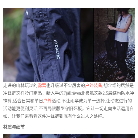
走进的山林玩过的
露营
也升级过不少厉害的
户外装备
,想介绍的居然是
冲锋裤这样冷门商品，新入手的Fjällräven北极狐这款2.5层结构防水冲
锋裤,适合日常和单日
户外
活动,不让雨伞成为单一选择,让动态进行的
活动能更便利灵活,不再局限版型守旧死板，它让一切走向生活运用自
如，让我们来看看这件冲锋裤到底有什么过人之处吧。
材质与细节