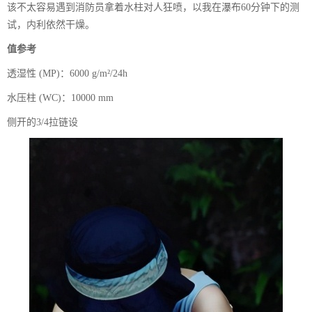
该不太容易遇到消防员拿着水柱对人狂喷，以我在瀑布60分钟下的测
试，内利依然干燥。
值参考
透湿性 (MP)：6000 g/m²/24h
水压柱 (WC)：10000 mm
侧开的3/4拉链设