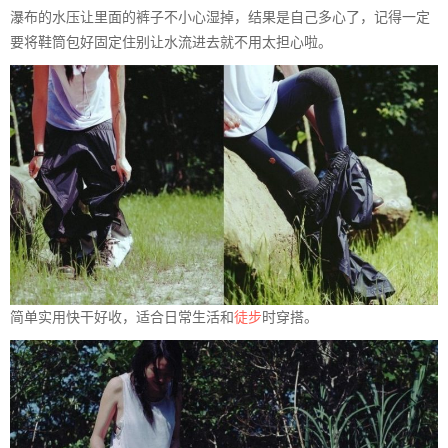
瀑布的水压让里面的裤子不小心湿掉，结果是自己多心了，记得一定
要将鞋筒包好固定住别让水流进去就不用太担心啦。
简单实用快干好收，适合日常生活和
徒步
时穿搭。