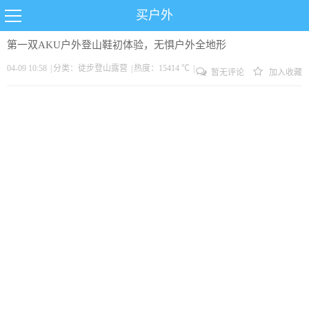
买户外
第一双AKU户外登山鞋初体验，无惧户外全地形
04-09 10:58
|
分类：
徒步
登山
露营
|
热度：15414 ℃
|
暂无评论
加入收藏