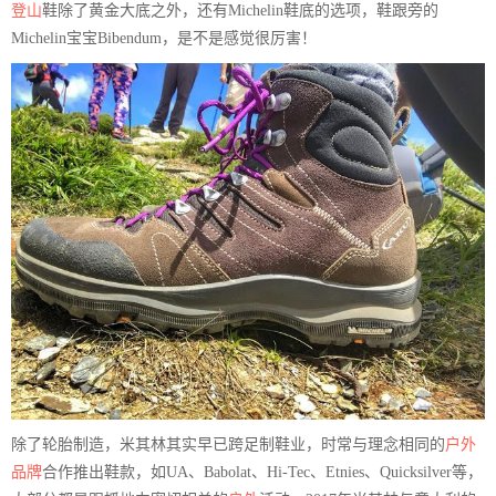
登山
鞋除了黄金大底之外，还有Michelin鞋底的选项，鞋跟旁的
Michelin宝宝Bibendum，是不是感觉很厉害！
除了轮胎制造，米其林其实早已跨足制鞋业，时常与理念相同的
户外
品牌
合作推出鞋款，如UA、Babolat、Hi-Tec、Etnies、Quicksilver等，