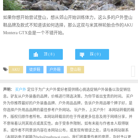
如果你想开始尝试登山，想从郊山开始训练体力，这么多的户外登山
鞋品牌及款式不知道该如何选择，那么这双与米其林轮胎合作的AKU
Montera GTX会是一个不错开始。
顶 (
8
)
踩 (
0
)
AKU
徒步鞋
户外鞋
登山鞋
声明：
买户外
定位于为广大户外爱好者提供精心挑选促销户外装备以及促销信
息。驴友从户外装备的品牌，价格进行筛选决策，为你节省出宝贵的时间。 买户
外为你推荐最好的户外装备品牌、户外用品品牌，告诉户外用品哪个牌子好，是
你选择户外用品品牌的最佳参考户外网站。 玩户外，上买户外！ 本网站转载的稿
件，版权归原作者所有。本网站转载目的在于传递更多信息及用于网络分享，并
不意味着认同其观点或真实性。由于受条件限制，如有未能与作者本人取得联
系，或作者不同意该内容在本网站公布，或发现有错误之处，请与本网站联系
（本网站电子邮箱为help@maihuwai.com)，我们将尊重作者的意愿，及时予以更