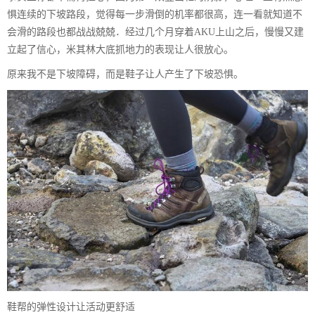
惧连续的下坡路段，觉得每一步滑倒的机率都很高，连一看就知道不
会滑的路段也都战战兢兢．经过几个月穿着AKU上山之后，慢慢又建
立起了信心，米其林大底抓地力的表现让人很放心。
原来我不是下坡障碍，而是鞋子让人产生了下坡恐惧。
鞋帮的弹性设计让活动更舒适