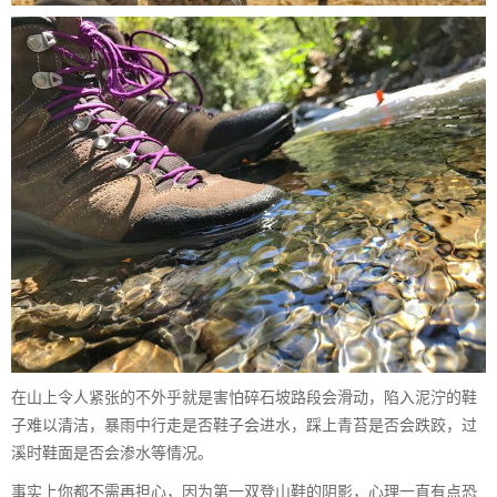
在山上令人紧张的不外乎就是害怕碎石坡路段会滑动，陷入泥泞的鞋
子难以清洁，暴雨中行走是否鞋子会进水，踩上青苔是否会跌跤，过
溪时鞋面是否会渗水等情况。
事实上你都不需再担心，因为第一双登山鞋的阴影，心理一直有点恐