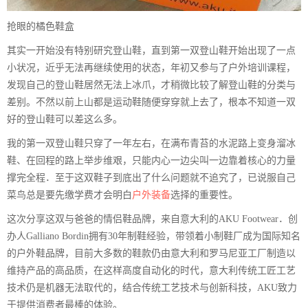
抢眼的橘色鞋盒
其实一开始没有特别研究登山鞋，直到第一双登山鞋开始出现了一点
小状况，近乎无法再继续使用的状态，年初又参与了户外培训课程，
发现自己的登山鞋居然无法上冰爪，才稍微比较了解登山鞋的分类与
差别。不然以前上山都是运动鞋随便穿穿就上去了，根本不知道一双
好的登山鞋可以差这么多。
我的第一双登山鞋只穿了一年左右，在满布青苔的水泥路上变身溜冰
鞋、在回程的路上举步维艰，只能内心一边尖叫一边靠着核心的力量
撑完全程．至于这双鞋子到底出了什么问题就不追究了，已说服自己
菜鸟总是要先缴学费才会明白
户外装备
选择的重要性。
这次分享这双与爸爸的情侣鞋品牌，来自意大利的AKU Footwear．创
办人Galliano Bordin拥有30年制鞋经验，带领着小制鞋厂成为国际知名
的户外鞋品牌，目前大多数的鞋款仍由意大利和罗马尼亚工厂制造以
维持产品的高品质，在这样高度自动化的时代，意大利传统工匠工艺
技术仍是机器无法取代的，结合传统工艺技术与创新科技，AKU致力
于提供消费者最棒的体验。