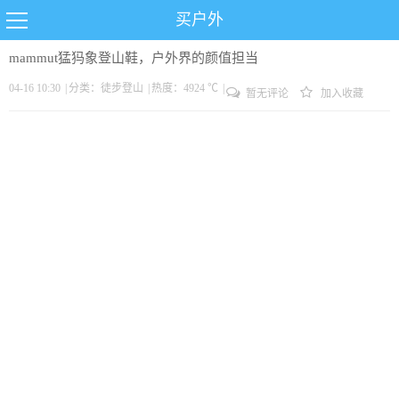
买户外
mammut猛犸象登山鞋，户外界的颜值担当
04-16 10:30
|
分类：
徒步
登山
|
热度：4924 ℃
|
暂无评论
加入收藏