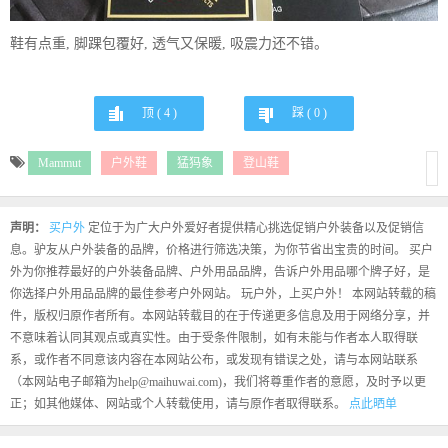
鞋有点重, 脚踝包覆好, 透气又保暖, 吸震力还不错。
顶 (
4
)
踩 (
0
)
Mammut
户外鞋
猛犸象
登山鞋
声明：
买户外
定位于为广大户外爱好者提供精心挑选促销户外装备以及促销信
息。驴友从户外装备的品牌，价格进行筛选决策，为你节省出宝贵的时间。 买户
外为你推荐最好的户外装备品牌、户外用品品牌，告诉户外用品哪个牌子好，是
你选择户外用品品牌的最佳参考户外网站。 玩户外，上买户外！ 本网站转载的稿
件，版权归原作者所有。本网站转载目的在于传递更多信息及用于网络分享，并
不意味着认同其观点或真实性。由于受条件限制，如有未能与作者本人取得联
系，或作者不同意该内容在本网站公布，或发现有错误之处，请与本网站联系
（本网站电子邮箱为help@maihuwai.com)，我们将尊重作者的意愿，及时予以更
正；如其他媒体、网站或个人转载使用，请与原作者取得联系。
点此晒单