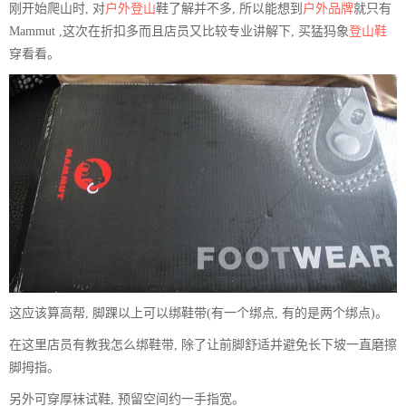
刚开始爬山时, 对
户外
登山
鞋了解并不多, 所以能想到
户外品牌
就只有
Mammut ,这次在折扣多而且店员又比较专业讲解下, 买猛犸象
登山鞋
穿看看。
这应该算高帮, 脚踝以上可以绑鞋带(有一个绑点, 有的是两个绑点)。
在这里店员有教我怎么绑鞋带, 除了让前脚舒适并避免长下坡一直磨擦
脚拇指。
另外可穿厚袜试鞋, 预留空间约一手指宽。