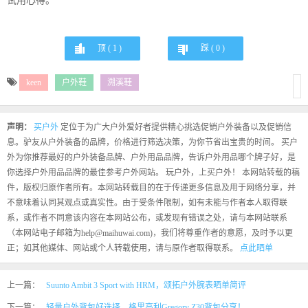
试用心得。
顶 (
1
)
踩 (
0
)
keen
户外鞋
溯溪鞋
声明：
买户外
定位于为广大户外爱好者提供精心挑选促销户外装备以及促销信
息。驴友从户外装备的品牌，价格进行筛选决策，为你节省出宝贵的时间。 买户
外为你推荐最好的户外装备品牌、户外用品品牌，告诉户外用品哪个牌子好，是
你选择户外用品品牌的最佳参考户外网站。 玩户外，上买户外！ 本网站转载的稿
件，版权归原作者所有。本网站转载目的在于传递更多信息及用于网络分享，并
不意味着认同其观点或真实性。由于受条件限制，如有未能与作者本人取得联
系，或作者不同意该内容在本网站公布，或发现有错误之处，请与本网站联系
（本网站电子邮箱为help@maihuwai.com)，我们将尊重作者的意愿，及时予以更
正；如其他媒体、网站或个人转载使用，请与原作者取得联系。
点此晒单
上一篇：
Suunto Ambit 3 Sport with HRM，颂拓户外腕表晒单简评
下一篇：
轻量户外背包好选择，格里高利Gregory Z30背包分享！