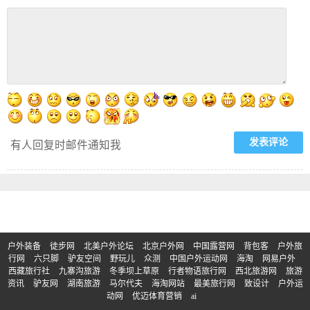
有人回复时邮件通知我
户外装备
徒步网
北美户外论坛
北京户外网
中国露营网
背包客
户外旅
行网
六只脚
驴友空间
野玩儿
众测
中国户外运动网
海淘
网易户外
西藏旅行社
九寨沟旅游
冬季坝上草原
行者物语旅行网
西北旅游网
旅游
资讯
驴友网
湖南旅游
马尔代夫
海淘网站
最美旅行网
致设计
户外运
动网
优迈体育营销
ai