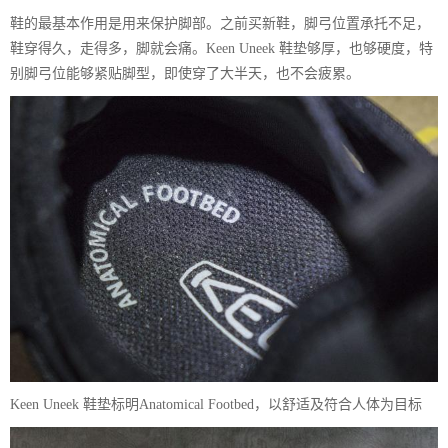
鞋的最基本作用是用来保护脚部。之前买新鞋，脚弓位置承托不足，
鞋穿得久，走得多，脚就会痛。Keen Uneek 鞋垫够厚，也够硬度，特
别脚弓位能够紧贴脚型，即使穿了大半天，也不会疲累。
Keen Uneek 鞋垫标明Anatomical Footbed，以舒适及符合人体为目标