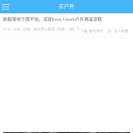
买户外
新鞋落地下雨不怕，试穿Keen Uneek户外溯溪凉鞋
05-10 14:08
|
分类：
徒步
登山
露营
|
热度：5991 ℃
|
暂无评论
加入收藏