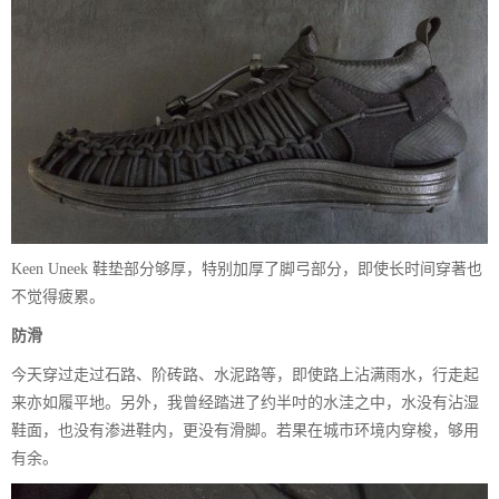
Keen Uneek 鞋垫部分够厚，特别加厚了脚弓部分，即使长时间穿著也
不觉得疲累。
防滑
今天穿过走过石路、阶砖路、水泥路等，即使路上沾满雨水，行走起
来亦如履平地。另外，我曾经踏进了约半吋的水洼之中，水没有沾湿
鞋面，也没有渗进鞋内，更没有滑脚。若果在城市环境内穿梭，够用
有余。