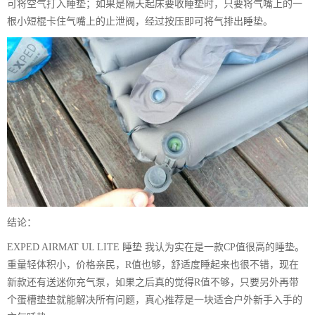
可将空气打入睡垫；如果是隔天起床要收睡垫时，只要将气嘴上的一
根小短棍卡住气嘴上的止泄阀，经过按压即可将气排出睡垫。
结论：
EXPED AIRMAT UL LITE 睡垫 我认为实在是一款CP值很高的睡垫。
重量轻体积小，价格亲民，R值也够，舒适度睡起来也很不错，现在
新款还有送迷你充气泵，如果之后真的觉得R值不够，只要另外再带
个蛋槽垫垫就能解决所有问题，真心推荐是一块适合户外新手入手的