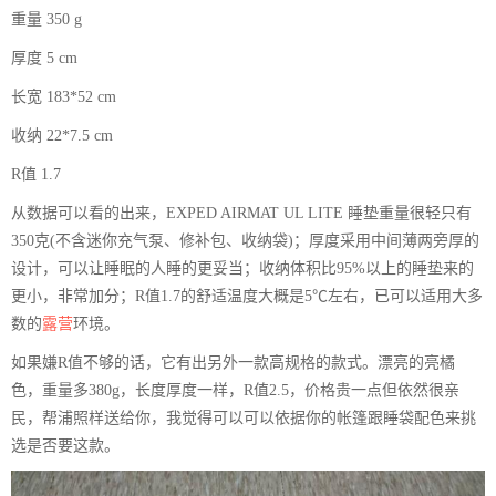
重量 350 g
厚度 5 cm
长宽 183*52 cm
收纳 22*7.5 cm
R值 1.7
从数据可以看的出来，EXPED AIRMAT UL LITE 睡垫重量很轻只有
350克(不含迷你充气泵、修补包、收纳袋)；厚度采用中间薄两旁厚的
设计，可以让睡眠的人睡的更妥当；收纳体积比95%以上的睡垫来的
更小，非常加分；R值1.7的舒适温度大概是5℃左右，已可以适用大多
数的
露营
环境。
如果嫌R值不够的话，它有出另外一款高规格的款式。漂亮的亮橘
色，重量多380g，长度厚度一样，R值2.5，价格贵一点但依然很亲
民，帮浦照样送给你，我觉得可以可以依据你的帐篷跟睡袋配色来挑
选是否要这款。