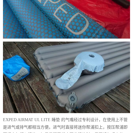
EXPED AIRMAT UL LITE 睡垫 的气嘴经过专利设计，在使用上不管
是进气或排气都相当方便。进气时直接将迷你帮浦扣上，按压帮浦即