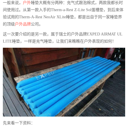
一般来说，
户外
睡垫大概有分两种：充气式跟泡棉式，两款我都长时
间使用过。从第一款入手的Therm-a-Rest Z-Lite Sol蛋槽垫，到后来体
验试用的Therm-A-Rest NeoAir XLite睡垫，都是出自于同一家睡垫界
的顶级
户外品牌
公司。
这一次要介绍的是另一款，属于瑞士的户外品牌EXPED AIRMAT UL
LITE睡垫，一样是充气睡垫，让我们来瞧瞧在户外表现的如何！
先来看一下资料：