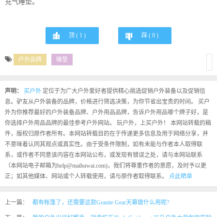
充气睡垫。
顶 (
1
)
踩 (
0
)
户外品牌
睡垫
声明：
买户外
定位于为广大户外爱好者提供精心挑选促销户外装备以及促销信
息。驴友从户外装备的品牌，价格进行筛选决策，为你节省出宝贵的时间。 买户
外为你推荐最好的户外装备品牌、户外用品品牌，告诉户外用品哪个牌子好，是
你选择户外用品品牌的最佳参考户外网站。 玩户外，上买户外！ 本网站转载的稿
件，版权归原作者所有。本网站转载目的在于传递更多信息及用于网络分享，并
不意味着认同其观点或真实性。由于受条件限制，如有未能与作者本人取得联
系，或作者不同意该内容在本网站公布，或发现有错误之处，请与本网站联系
（本网站电子邮箱为help@maihuwai.com)，我们将尊重作者的意愿，及时予以更
正；如其他媒体、网站或个人转载使用，请与原作者取得联系。
点此晒单
上一篇：
都有帐篷了，还需要这款Granite Gear天幕做什么用呢?