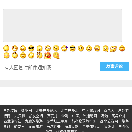
有人回复时邮件通知我
户外装备
徒步网
北美户外论坛
北京户外网
中国露营网
背包客
户外旅
行网
六只脚
驴友空间
野玩儿
众测
中国户外运动网
海淘
网易户外
西藏旅行社
九寨沟旅游
冬季坝上草原
行者物语旅行网
西北旅游网
旅游
资讯
驴友网
湖南旅游
马尔代夫
海淘网站
最美旅行网
致设计
户外运
动网
优迈体育营销
ai