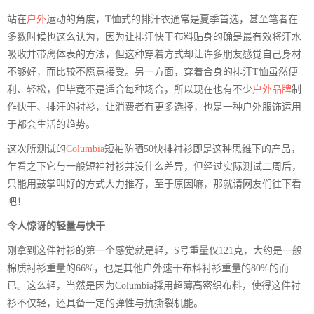
站在
户外
运动的角度，T恤式的排汗衣通常是夏季首选，甚至笔者在
多数时候也这么认为，因为让排汗快干布料贴身的确是最有效将汗水
吸收并带离体表的方法，但这种穿着方式却让许多朋友感觉自己身材
不够好，而比较不愿意接受。另一方面，穿着合身的排汗T恤虽然便
利、轻松，但毕竟不是适合每种场合，所以现在也有不少
户外品牌
制
作快干、排汗的衬衫，让消费者有更多选择，也是一种户外服饰运用
于都会生活的趋势。
这次所测试的
Columbia
短袖防晒50快排衬衫即是这种思维下的产品，
乍看之下它与一般短袖衬衫并没什么差异，但经过实际测试二周后，
只能用鼓掌叫好的方式大力推荐，至于原因嘛，那就请网友们往下看
吧！
令人惊讶的轻量与快干
刚拿到这件衬衫的第一个感觉就是轻，S号重量仅121克，大约是一般
棉质衬衫重量的66%，也是其他户外速干布料衬衫重量的80%的而
已。这么轻，当然是因为Columbia採用超薄高密织布料，使得这件衬
衫不仅轻，还具备一定的弹性与抗撕裂机能。