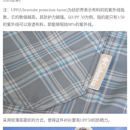
注：UPF(Ultraviolet protection factor)为纺织界表示布料的抗紫外线指
数，它的数值越高，其防护力越强。以UPF 50为例，指的是只有1/50
的紫外线可以穿透布料，即能够阻挡98%的紫外线。
采用轻薄高密织的方式，使得这件衬衫聚有UPF50的防晒力。