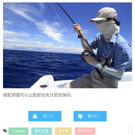
搭配领围可以让脸部也充分受到保护。
顶 (
1
)
踩 (
0
)
Columbia
哥伦比亚
速干衣
速干衬衫