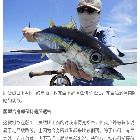
即便烈日下4小时的曝晒，也完全不必擦任何防晒油，完全达到清爽防
晒的功能。
版型合身却保持通风透气
这款衬衫在版型上虽然比市面的时装来得宽松些，但就户外服装来说
属于走窄版路线，也因为合身所以看起来比较俐落。除了布料上有优
势外，它在剪裁上也不马虎。就以肩部来说，特别有一块布料衔接前