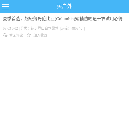
买户外
夏季首选，超轻薄哥伦比亚(Columbia)短袖防晒速干衣试用心得
08-03 0:02
|
分类：
徒步
登山
自驾
露营
|
热度：4809 ℃
|
暂无评论
加入收藏