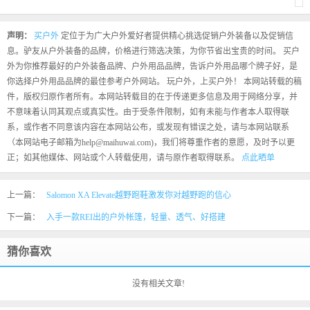
声明：
买户外
定位于为广大户外爱好者提供精心挑选促销户外装备以及促销信
息。驴友从户外装备的品牌，价格进行筛选决策，为你节省出宝贵的时间。 买户
外为你推荐最好的户外装备品牌、户外用品品牌，告诉户外用品哪个牌子好，是
你选择户外用品品牌的最佳参考户外网站。 玩户外，上买户外！ 本网站转载的稿
件，版权归原作者所有。本网站转载目的在于传递更多信息及用于网络分享，并
不意味着认同其观点或真实性。由于受条件限制，如有未能与作者本人取得联
系，或作者不同意该内容在本网站公布，或发现有错误之处，请与本网站联系
（本网站电子邮箱为help@maihuwai.com)，我们将尊重作者的意愿，及时予以更
正；如其他媒体、网站或个人转载使用，请与原作者取得联系。
点此晒单
上一篇：
Salomon XA Elevate越野跑鞋激发你对越野跑的信心
下一篇：
入手一款REI出的户外帐篷，轻量、透气、好搭建
猜你喜欢
没有相关文章!