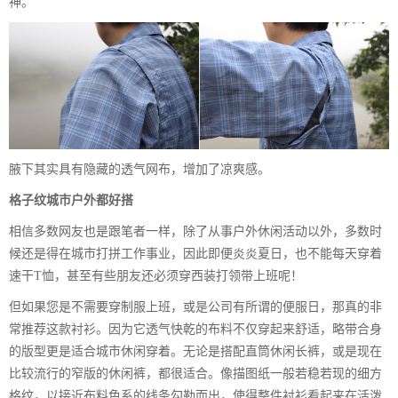
神。
腋下其实具有隐藏的透气网布，增加了凉爽感。
格子纹城市户外都好搭
相信多数网友也是跟笔者一样，除了从事户外休闲活动以外，多数时
候还是得在城市打拼工作事业，因此即便炎炎夏日，也不能每天穿着
速干T恤，甚至有些朋友还必须穿西装打领带上班呢！
但如果您是不需要穿制服上班，或是公司有所谓的便服日，那真的非
常推荐这款衬衫。因为它透气快乾的布料不仅穿起来舒适，略带合身
的版型更是适合城市休闲穿着。无论是搭配直筒休闲长裤，或是现在
比较流行的窄版的休闲裤，都很适合。像描图纸一般若稳若现的细方
格纹，以接近布料色系的线条勾勒而出，使得整件衬衫看起来在活泼