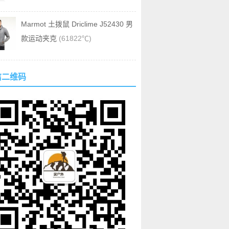
Marmot 土拨鼠 Driclime J52430 男
款运动夹克
(61822℃)
信二维码