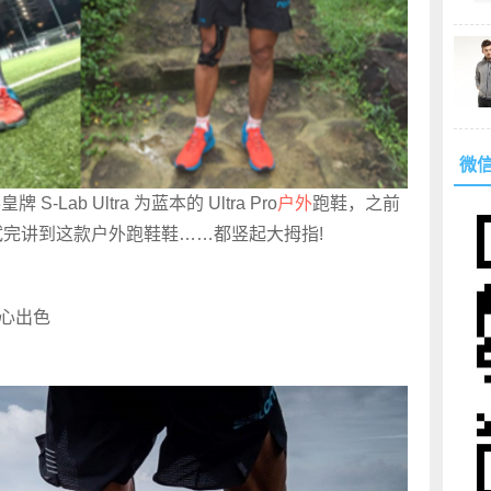
微
S-Lab Ultra 为蓝本的 Ultra Pro
户外
跑鞋，之前
，试完讲到这款户外跑鞋鞋……都竖起大拇指!
 真心出色