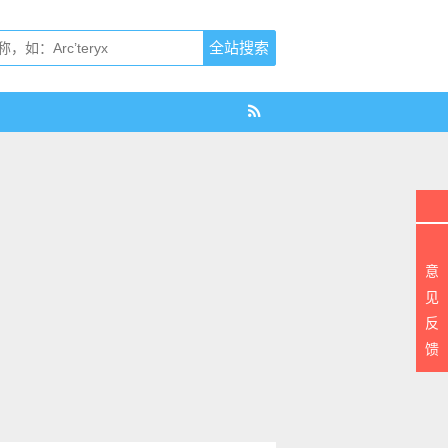
意
见
反
馈