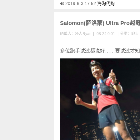
2019-6-3 17:52
海淘代购
Salomon(萨洛蒙) Ultra P
晒单人：坏人Ryan
|
08-24 0:01
|
分类：
跑步
多位跑手试过都说好……要试过才知