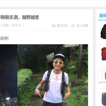
最
ro越野跑鞋实测，越野越爱
|
热度：6670 ℃
|
暂无评论
加入收藏
道啊!