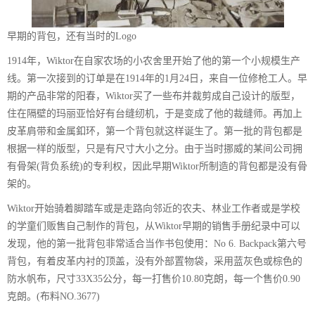
早期的背包，还有当时的Logo
1914年，Wiktor在自家农场的小农舍里开始了他的第一个小规模生产
线。第一次接到的订单是在1914年的1月24日，来自一位修枪工人。早
期的产品非常的阳春，Wiktor买了一些布并裁剪成自己设计的版型，
住在隔壁的玛丽亚恰好有台缝纫机，于是变成了他的裁缝师。再加上
皮革肩带和金属釦环，第一个背包就这样诞生了。第一批的背包都是
根据一样的版型，只是有尺寸大小之分。由于当时挪威的某间公司拥
有骨架(背负系统)的专利权，因此早期Wiktor所制造的背包都是没有骨
架的。
Wiktor开始骑着脚踏车或是走路向邻近的农夫、林业工作者或是学校
的学童们贩售自己制作的背包，从Wiktor早期的销售手册纪录中可以
发现，他的第一批背包非常适合当作书包使用：No 6. Backpack第六号
背包，有着皮革内衬的顶盖，没有外部置物袋，采用蓝灰色或棕色的
防水帆布，尺寸33X35公分，每一打售价10.80克朗，每一个售价0.90
克朗。(布料NO.3677)