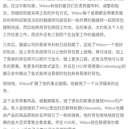
部。在达尔斯托根，Wiktor和他的雇员们负责剪裁布料、调整和贴
合，但缝纫则是采用之前的外包方式。Wiktor每个星期都会带着剪裁
好的布料回家找当初的裁缝师玛丽亚和一些外聘的裁缝师一起把背包
缝制完成，然后他再将背包带回工作坊。总的来说，大约有五个人在
工作坊里工作，而另外还有三到四个在自家工作的裁缝师。
几年后，挪威公司的骨架专利权已经到期了，这给了Wiktor一个很好
的机会，加上背负系统将可以让他的背包更上层楼。换句话说，加上
了骨架的背包将可以把尺寸加大、缝上更多口袋，还有当然地可以背
负的更重。有更多的新款式诞生，并且在1923年哥德堡(Gothenburg)的
展示会中展出了各式各样没骨架的包包和有骨架的背包。
很快地，Wiktor扩展了他的事业版图。他雇用了一个从邻镇来的业
务，
这个业务带着样品、骑着脚踏车，骑了很长的距离去推销Wiktor的产
品，有人说他骑到了400公里远的厄斯特松德(Ostersund)。Wiktor也藉
由产品的高品质和好名声吸引了一些经销商，他的背包很快地就在瑞
典的各大百货零售业售卖着。早在1926年，Wiktor就在斯德哥尔摩