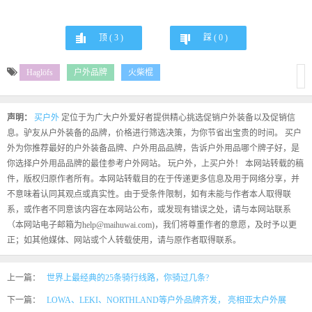
顶 (
3
)
踩 (
0
)
Haglöfs
户外品牌
火柴棍
声明：
买户外
定位于为广大户外爱好者提供精心挑选促销户外装备以及促销信
息。驴友从户外装备的品牌，价格进行筛选决策，为你节省出宝贵的时间。 买户
外为你推荐最好的户外装备品牌、户外用品品牌，告诉户外用品哪个牌子好，是
你选择户外用品品牌的最佳参考户外网站。 玩户外，上买户外！ 本网站转载的稿
件，版权归原作者所有。本网站转载目的在于传递更多信息及用于网络分享，并
不意味着认同其观点或真实性。由于受条件限制，如有未能与作者本人取得联
系，或作者不同意该内容在本网站公布，或发现有错误之处，请与本网站联系
（本网站电子邮箱为help@maihuwai.com)，我们将尊重作者的意愿，及时予以更
正；如其他媒体、网站或个人转载使用，请与原作者取得联系。
上一篇：
世界上最经典的25条骑行线路，你骑过几条?
下一篇：
LOWA、LEKI、NORTHLAND等户外品牌齐发， 亮相亚太户外展