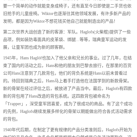
要一个简单的动作就能变身成椅子，还有直至今日即使是二手货也依
旧抢手的儿童座椅。Wiktor也逐渐往其他领域发展，有许多新产品的
发明，都是因为Wiktor不想花钱买他自己就能制造出的产品！
第二次世界大战创造了新的客源：军队。Haglofs(火柴棍)提供了一些
品项，例如装防毒面具的皮革袋、绑腿...等等，瑞典童军运动的发
展，让童军团也成为新的顾客群。
1945年，Hans Haglöf也加入了他父亲和兄长的事业。过了几年，在结
束了国内的活动之后，Hans和他的朋友到巴黎去旅行，在那里的百货
公司Hans注意到了几款背包，他们的背负系统是Hans以前未曾看过
的。待回到瑞典之后，Hans马上着手打造他在法国学到的新款骨架。
新的骨架在经过评估之后，被放进了产品当中。最后，Haglofs有四款
新的背包用了Hans改造的背包系统。这四款背包被命名为
「Trapper」，深受童军团喜爱，成为了很成功的商品。有了这个成功
的先例，Haglofs继续发展多样化的骨架以期能做出符合各式活动需求
的背包。
1940年代后期，在制定了更有规律的产品分类准则后，Haglofs开始为