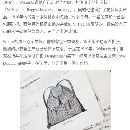
1916年，Wiktor知道他自己走对了方向，并注册了他的商标
「W.Haglöfs, Ryggsacksfabrik, Torsång.」。同时他也增加了更多贩卖产
品，1916年他的第一张价格表中包括了许多背包、一些吊床和一台面
包磨碎机。面包磨碎机是由他的亲戚K. S. Haglöfs发明的，提供没有牙
齿的人把硬面包给磨碎，在当时非常热销。
Wiktor的事业逐渐成长，他的背包日益普及，贩卖版图也跟着扩张。
最初的小农舍生产线已经供不应求，于是在1919年，Wiktor离开了自
家农场并在达尔斯托根(Drängstugan)买了一间可以俯瞰达雷文河(River
Dalavlen)的房子，在这里，他开了第一间工作坊。