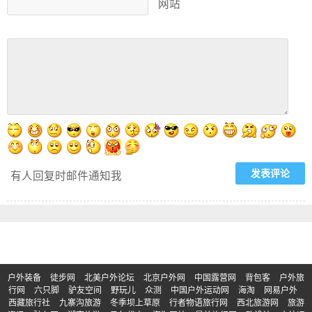
网站
有人回复时邮件通知我
户外装备
徒步网
北美户外论坛
北京户外网
中国露营网
背包客
户外旅
行网
六只脚
驴友空间
野玩儿
众测
中国户外运动网
海淘
网易户外
西藏旅行社
九寨沟旅游
冬季坝上草原
行者物语旅行网
西北旅游网
旅游