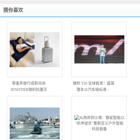
猜你喜欢
零废弃旅行成新风尚
猎豹 T50 全球首发！盛昊
INNOTIER银织抗菌灭
篷车以汽车级标准…
毒…