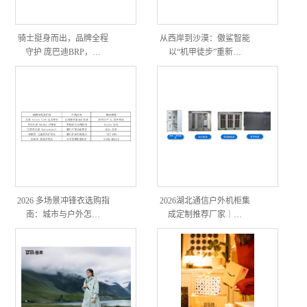
骑士挺身而出，品牌全程
从西岸到沙漠：傲鲨智能
守护 庞巴迪BRP，…
以“机甲徒步”重新…
2026 多场景冲锋衣选购指
2026湖北通信户外机柜集
南：城市与户外怎…
成定制推荐厂家｜…