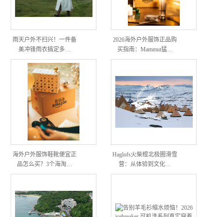
雨天户外不扫兴！一件备
2026海外户外服饰正品购
美冲锋雨衣搞定多…
买指南：Mammut猛…
海外户外服饰鞋靴便宜正
Haglofs火柴棍北极圈滑雪
品怎么买？3个海淘…
营：从体验到文化…