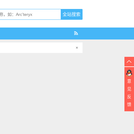
×
意
见
反
馈