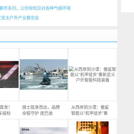
秋冬都市系列，让你轻松应对各种气候环境
立亚太户外产业展览会
球首发！
骑士挺身而出，品牌
从西岸到沙漠：傲鲨
车级标
全程守护 庞巴迪
智能以“机甲徒步”重
BRP，…
新…