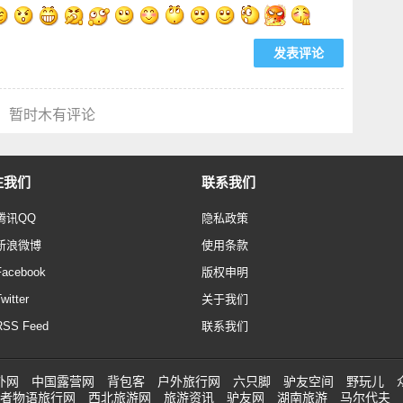
暂时木有评论
注我们
联系我们
腾讯QQ
隐私政策
新浪微博
使用条款
Facebook
版权申明
witter
关于我们
RSS Feed
联系我们
外网
中国露营网
背包客
户外旅行网
六只脚
驴友空间
野玩儿
者物语旅行网
西北旅游网
旅游资讯
驴友网
湖南旅游
马尔代夫