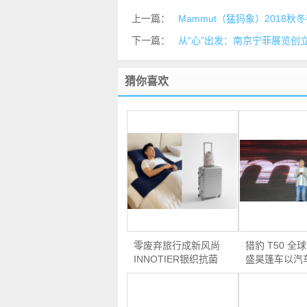
上一篇：
Mammut（猛犸象）2018
下一篇：
从“心”出发：南京宁菲展览创
猜你喜欢
零废弃旅行成新风尚
猎豹 T50 全
INNOTIER银织抗菌
盛昊篷车以汽
灭毒…
准…