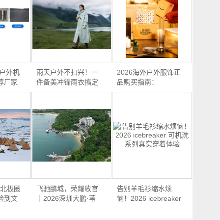
信户外机
雨天户外不扫兴！一
2026海外户外服饰正
荐厂家
件备美冲锋雨衣搞定
品购买指南：
多…
Mammut猛…
柴棍北极圈
飞驰鹏城，荣耀收官
告别羊毛衫缩水烦
验到文
｜2026深圳大鹏·苇
恼！2026 icebreaker
渡电…
可…