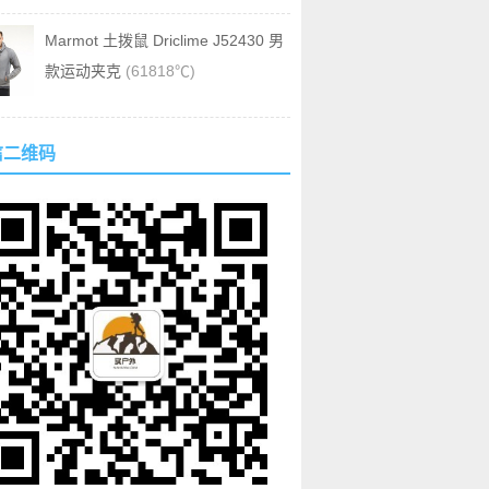
Marmot 土拨鼠 Driclime J52430 男
款运动夹克
(61818℃)
信二维码