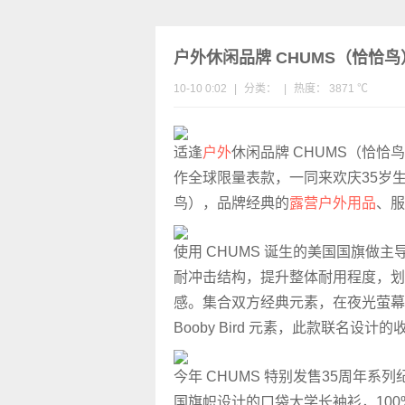
户外休闲品牌 CHUMS（恰恰鸟
10-10 0:02
|
分类：
|
热度： 3871 ℃
适逢
户外
休闲品牌 CHUMS（恰恰鸟
作全球限量表款，一同来欢庆35岁生
鸟），品牌经典的
露营
户外用品
、服
使用 CHUMS 诞生的美国国旗做主
耐冲击结构，提升整体耐用程度，划
感。集合双方经典元素，在夜光萤幕更
Booby Bird 元素，此款联名设
今年 CHUMS 特别发售35周年
国旗帜设计的口袋大学长袖衫，10