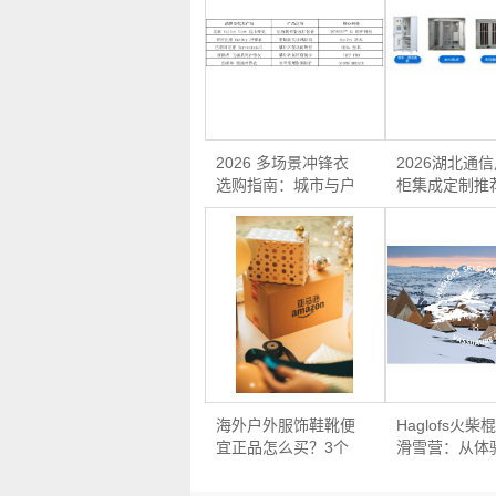
2026 多场景冲锋衣
2026湖北通
选购指南：城市与户
柜集成定制推
外怎…
｜…
海外户外服饰鞋靴便
Haglofs火
宜正品怎么买？3个
滑雪营：从体
海淘…
化…