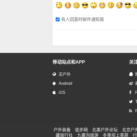
有人回复时邮件通知我
移动站点和APP
关
买户外
Android
iOS
T
户外装备
徒步网
北美户外论坛
北京户
藏旅行社
九寨沟旅游
冬季坝上草原
行