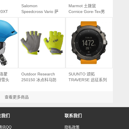
Salomon
Marmot 土拨鼠
20XT
Speedcross Vario 萨
Cornice Gore-Tex男
项运动
洛蒙 男款越野跑鞋
款防水冲锋衣
萨洛蒙
Outdoor Research
SUUNTO 颂拓
滑雪头
250150 冰点科马防
TRAVERSE 远征系列
晒半指手套
GPS 户外运动手表
查看更多商品
注我们
联系我们
腾讯QQ
隐私政策