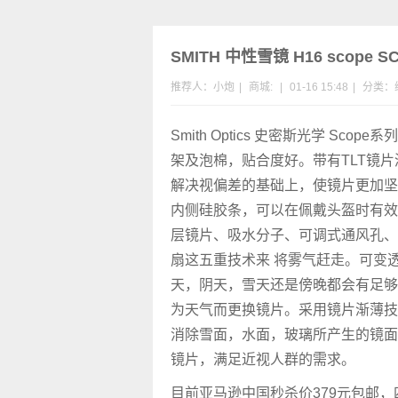
SMITH 中性雪镜 H16 scope S
推荐人：小炮
|
商城:
|
01-16 15:48
|
分类：
Smith Optics 史密斯光学 Sco
架及泡棉，贴合度好。带有TLT镜
解决视偏差的基础上，使镜片更加坚固
内侧硅胶条，可以在佩戴头盔时有效
层镜片、吸水分子、可调式通风孔、
扇这五重技术来 将雾气赶走。可变
天，阴天，雪天还是傍晚都会有足够
为天气而更换镜片。采用镜片渐薄技
消除雪面，水面，玻璃所产生的镜面
镜片，满足近视人群的需求。
目前亚马逊中国秒杀价379元包邮