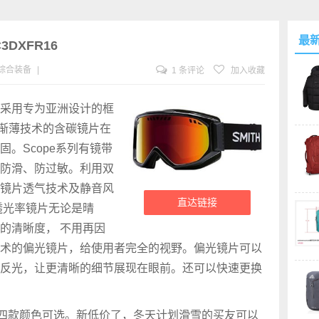
最
C3DXFR16
综合装备
|
1 条评论
加入收藏
pe系列采用专为亚洲设计的框
片渐薄技术的含碳镜片在
。Scope系列有镜带
防滑、防过敏。利用双
镜片透气技术及静音风
直达链接
透光率镜片无论是晴
的清晰度， 不用再因
术的偏光镜片，给使用者完全的视野。偏光镜片可以
反光，让更清晰的细节展现在眼前。还可以快速更换
，四款颜色可选。新低价了，冬天计划滑雪的买友可以