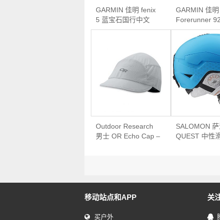
GARMIN 佳明 fenix
GARMIN 佳明
5 蓝宝石国行中文
Forerunner 9
DLC版 户外GPS心率
多功能铁人三
表
腕表
Outdoor Research
SALOMON 
男士 OR Echo Cap –
QUEST 中性
Alloy 回声遮阳帽
盔 哑光蓝 L号
移动站点和APP
关
买户外