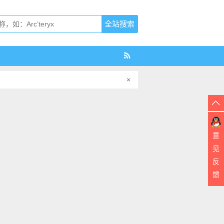
×
意
见
反
馈