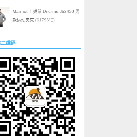
Marmot 土拨鼠 Driclime J52430 男
款运动夹克
(61796℃)
信二维码