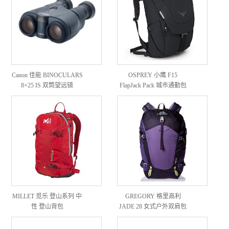
Canon 佳能 BINOCULARS
OSPREY 小鹰 F15
8×25 IS 双筒望远镜
FlapJack Pack 城市通勤包
MILLET 觅乐 登山系列 中
GREGORY 格里高利
性 登山背包
JADE 28 女式户外双肩包
28L