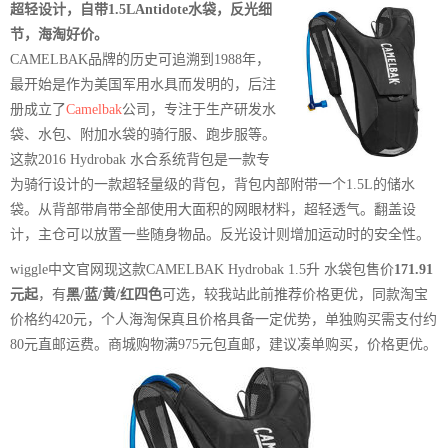
超轻设计，自带1.5LAntidote水袋，反光细
节，海淘好价。
CAMELBAK品牌的历史可追溯到1988年，
最开始是作为美国军用水具而发明的，后注
册成立了
Camelbak
公司，专注于生产研发水
袋、水包、附加水袋的骑行服、跑步服等。
这款2016 Hydrobak 水合系统背包是一款专
为骑行设计的一款超轻量级的背包，背包内部附带一个1.5L的储水
袋。从背部带肩带全部使用大面积的网眼材料，超轻透气。翻盖设
计，主仓可以放置一些随身物品。反光设计则增加运动时的安全性。
wiggle中文官网现这款CAMELBAK Hydrobak 1.5升 水袋包售价
171.91
元起
，有
黑/蓝/黄/红四色
可选，较我站此前推荐价格更优，同款淘宝
价格约420元，个人海淘保真且价格具备一定优势，单独购买需支付约
80元直邮运费。商城购物满975元包直邮，建议凑单购买，价格更优。