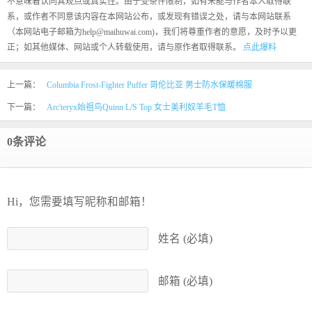
不意味着认同其观点或真实性。由于受条件限制，如有未能与作者本人取得联
系，或作者不同意该内容在本网站公布，或发现有错误之处，请与本网站联系
（本网站电子邮箱为help@maihuwai.com)，我们将尊重作者的意愿，及时予以更
正；如其他媒体、网站或个人转载使用，请与原作者取得联系。
点此爆料
上一篇：
Columbia Frost-Fighter Puffer 哥伦比亚 男士防水保暖棉服
下一篇：
Arc'teryx始祖鸟Quinn L/S Top 女士美利奴羊毛T恤
0条评论
Hi，您需要填写昵称和邮箱！
姓名 (必填)
邮箱 (必填)