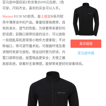
亚马逊中国目前Z秒杀售价699元包邮，2色
可穿，尺码齐全，喜欢的买友可以入手。
Marmot
81130 M3软壳，是
土拨鼠
M系列软
壳中薄厚适中的产品。重量轻便易携带，具
有防泼水、透气的性能，为穿着带来更好的
舒适感；前胸口袋带拉链的设计，可以放取
一些钥匙耳机类常用小物件方便拿取；不对
直达链接
称袖口，带可调节魔术贴，可根据环境及需
求随时收紧与放松，使运动时更为舒适；内
亚马逊中国
置口袋带拉链，放置物品更安全；天使之翼
肩部系统，穿着时无束缚感，能够带来更好的穿着体验。