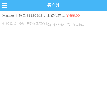
买户外
Marmot 土拨鼠 81130 M3 男士软壳夹克
￥699.00
04-05 12:10
|
分类：
户外服饰
,
软壳
|
暂无评论
加入收藏