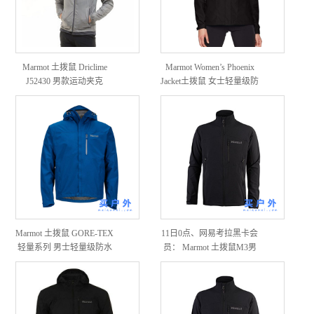
Marmot 土拨鼠 Driclime
Marmot Women’s Phoenix
J52430 男款运动夹克
Jacket土拨鼠 女士轻量级防
风防雨夹克
Marmot 土拨鼠 GORE-TEX
11日0点、网易考拉黑卡会
轻量系列 男士轻量级防水
员： Marmot 土拨鼠M3男
夹克
款软壳外套