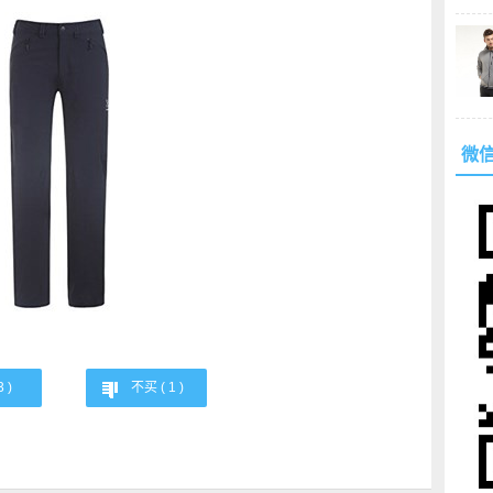
微
3
)
不买 (
1
)