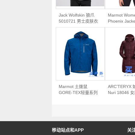
Jack Wolfskin 狼爪
Marmot Wome
5010721 男士皮肤衣
Phoenix Jac
鼠 女士轻量
雨夹克
Marmot 土拨鼠
ARC’TERYX
GORE-TEX轻量系列
Nuri 18046 
男士轻量级防水夹克
蓬羽绒大衣
移动站点和APP
关