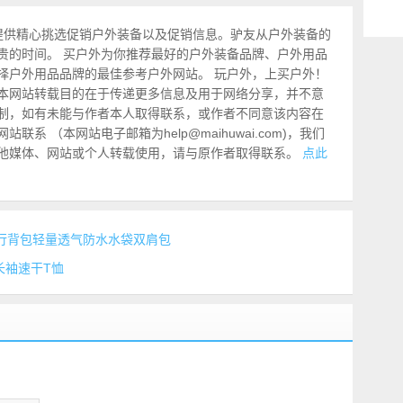
提供精心挑选促销户外装备以及促销信息。驴友从户外装备的
贵的时间。 买户外为你推荐最好的户外装备品牌、户外用品
择户外用品品牌的最佳参考户外网站。 玩户外，上买户外！
本网站转载目的在于传递更多信息及用于网络分享，并不意
制，如有未能与作者本人取得联系，或作者不同意该内容在
系 （本网站电子邮箱为help@maihuwai.com)，我们
他媒体、网站或个人转载使用，请与原作者取得联系。
点此
L运动骑行背包轻量透气防水水袋双肩包
男士长袖速干T恤