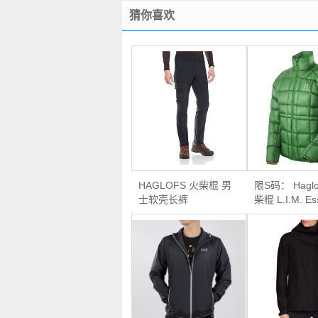
猜你喜欢
HAGLOFS 火柴棍 男
限S码： Haglo
士软壳长裤
柴棍 L.I.M. Es
男款羽绒夹克