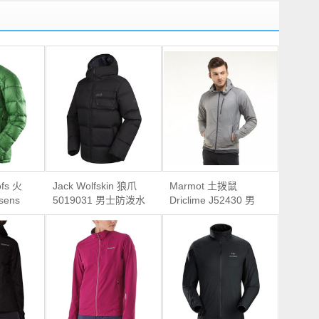
fs 火
Jack Wolfskin 狼爪
Marmot 土拨鼠
sens
5019031 男士防泼水
Driclime J52430 男
加厚羽绒服
款运动夹克