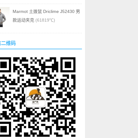
Marmot 土拨鼠 Driclime J52430 男
款运动夹克
(61819℃)
信二维码