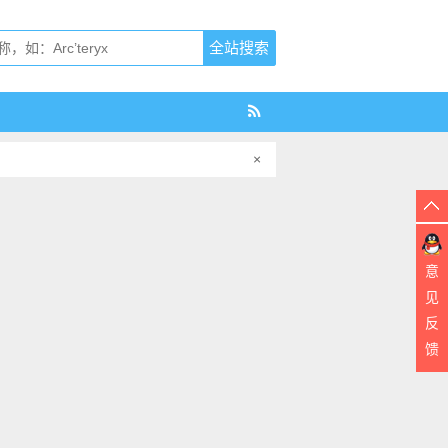
×
意
见
反
馈