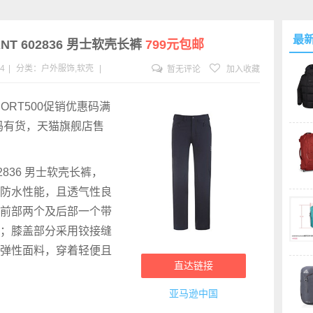
最
PANT 602836 男士软壳长裤
799元包邮
04
|
分类：
户外服饰
,
软壳
|
暂无评论
加入收藏
ORT500促销优惠码满
、L码有货，天猫旗舰店售
2836 男士软壳长裤，
防风防水性能，且透气性良
前部两个及后部一个带
；膝盖部分采用铰接缝
弹性面料，穿着轻便且
直达链接
亚马逊中国