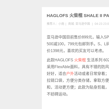
HAGLOFS 火柴棍 SHALE II 
推荐人：小炮
|
商城:
亚马逊中国
|
04-23 23:
亚马逊中国目前售价899元，输入SP
500减100，799元包邮到手。S
价1398元，喜欢的买友可以考虑。
此款HAGLOFS
火柴棍
生活系列 60
采用FlexAble面料，具有不错的
好好，适合
户外
活动或者日常穿着；
拉链口袋，方便分类存储，拿取方便
和，活动更方便；此款为贴身剪裁，
不妨碍运动。