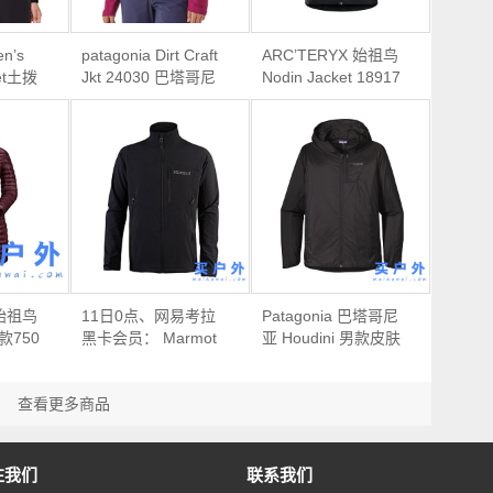
n’s
patagonia Dirt Craft
ARC’TERYX 始祖鸟
ket土拨
Jkt 24030 巴塔哥尼
Nodin Jacket 18917
级防风防
亚 女式弹力软壳外套
男款皮肤风衣
 始祖鸟
11日0点、网易考拉
Patagonia 巴塔哥尼
女款750
黑卡会员： Marmot
亚 Houdini 男款皮肤
土拨鼠M3男款软壳外
风衣
套
查看更多商品
注我们
联系我们