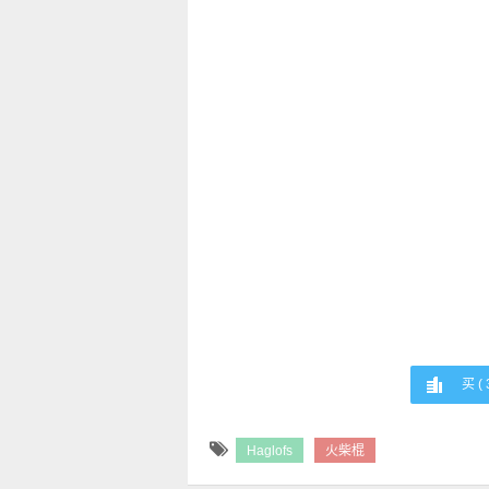
买 (
Haglofs
火柴棍