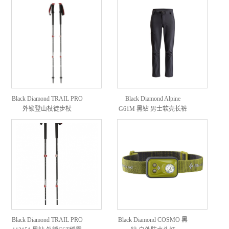
Black Diamond TRAIL PRO
Black Diamond Alpine
外锁登山杖徒步杖
G61M 黑钻 男士软壳长裤
Black Diamond TRAIL PRO
Black Diamond COSMO 黑