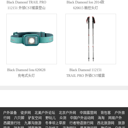
Black Diamond TRAIL PRO
Black Diamond Ion 2014款
112151 外锁CST缓震登山
620615 触控头灯
杖
Black Diamond Iota 620628
Black Diamond 112151
充电式头灯
TRAIL PRO 外锁CST缓震
登山杖
户外装备
徒步网
北美户外论坛
北京户外网
中国露营网
背包客
户外旅
行网
六只脚
驴友空间
野玩儿
众测
中国户外运动网
海淘
网易户外
西藏旅行社
九寨沟旅游
冬季坝上草原
行者物语旅行网
西北旅游网
旅游