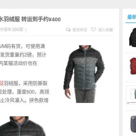
最
泼水羽绒服 转运到手约¥400
户外服饰
,
羽绒服
|
暂无评论
加入收藏
S/M码有货，可使用满
发货重量约2磅，预计
内某猫活动价也在
鼠
羽绒服，采用防撕裂
处理，蓬度600，高领
止冷风灌入。拼色款增