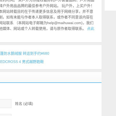
贵的时间。 买户外为你推荐最好的户外装备品牌、户外用品
择户外用品品牌的最佳参考户外网站。 玩户外，上买户外！
本网站转载目的在于传递更多信息及用于网络分享，并不意
制，如有未能与作者本人取得联系，或作者不同意该内容在
系 （本网站电子邮箱为help@maihuwai.com)，我们
他媒体、网站或个人转载使用，请与原作者取得联系。
点此
士700蓬防水鹅绒服 转运到手约¥680
EEDCROSS 4 男式越野跑鞋
姓名 (必填)