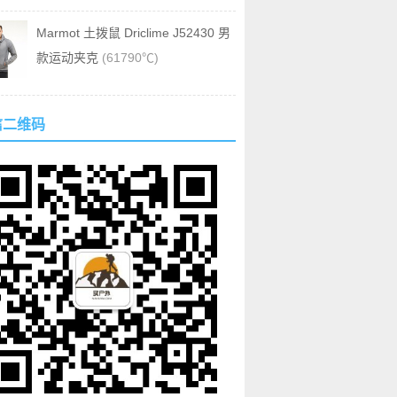
Marmot 土拨鼠 Driclime J52430 男
款运动夹克
(61790℃)
信二维码