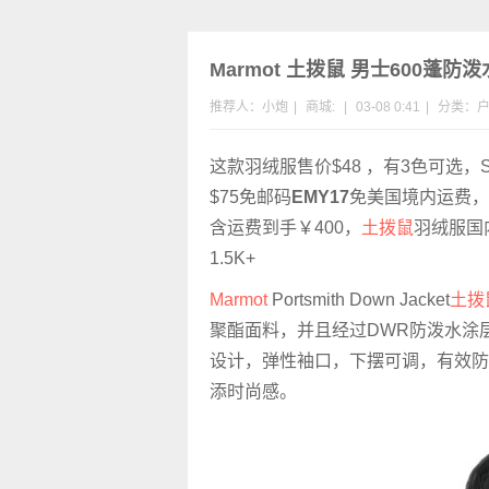
Marmot 土拨鼠 男士600蓬防
推荐人：小炮
|
商城:
|
03-08 0:41
|
分类：
这款羽绒服售价$48 ，有3色可选，
$75免邮码
EMY17
免美国境内运费，
含运费到手￥400，
土拨鼠
羽绒服国
1.5K+
Marmot
Portsmith Down Jacket
土拨
聚酯面料，并且经过DWR防泼水涂层
设计，弹性袖口，下摆可调，有效防
添时尚感。