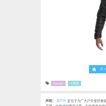
买 (
Marmot
土拨鼠
声明：
买户外
定位于为广大户外爱好者