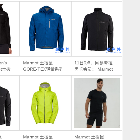
n’s
Marmot 土拨鼠
11日0点、网易考拉
ket土拨
GORE-TEX轻量系列
黑卡会员： Marmot
级防风防
男士轻量级防水夹克
土拨鼠M3男款软壳外
套
鼠
Marmot 土拨鼠
Marmot 土拨鼠