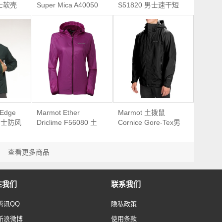
男士软壳
Super Mica A40050
S51820 男士速干短
男士冲锋衣夹克 *2件
袖 *2件
 Edge
Marmot Ether
Marmot 土拨鼠
 男士防风
Driclime F56080 土
Cornice Gore-Tex男
衣
拨鼠 女款运动夹克
款防水冲锋衣
（17年款）
查看更多商品
注我们
联系我们
腾讯QQ
隐私政策
新浪微博
使用条款