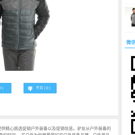
微
0
)
不买 (
0
)
提供精心挑选促销户外装备以及促销信息。驴友从户外装备的