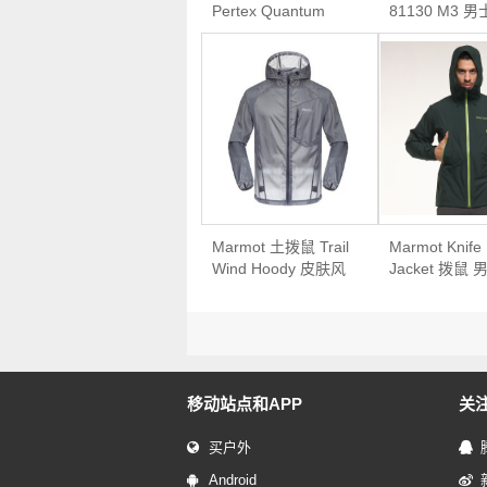
Pertex Quantum
81130 M3 
S43280 男士超轻皮
夹克
肤衣
Marmot 土拨鼠 Trail
Marmot Knife
Wind Hoody 皮肤风
Jacket 拨鼠
衣
防水透气冲锋
移动站点和APP
关
买户外
Android