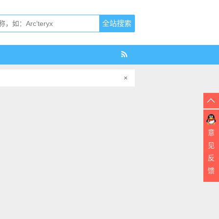
×
意
见
反
馈