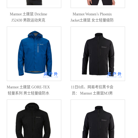
Marmot 土拨鼠 Driclime
Marmot Women’s Phoenix
J52430 男款运动夹克
Jacket土拨鼠 女士轻量级防
风防雨夹克
Marmot 土拨鼠 GORE-TEX
11日0点、网易考拉黑卡会
轻量系列 男士轻量级防水
员： Marmot 土拨鼠M3男
夹克
款软壳外套