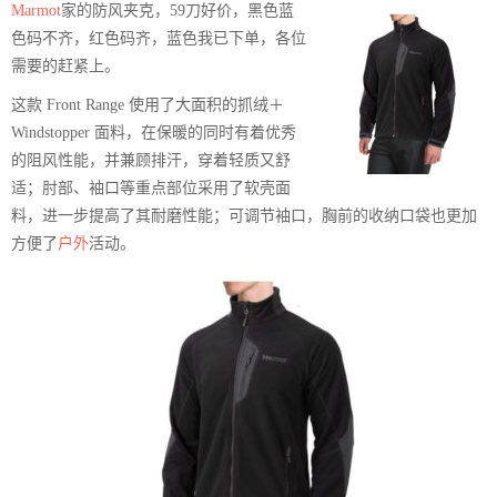
Marmot
家的防风夹克，59刀好价，黑色蓝
色码不齐，红色码齐，蓝色我已下单，各位
需要的赶紧上。
这款 Front Range 使用了大面积的抓绒＋
Windstopper 面料，在保暖的同时有着优秀
的阻风性能，并兼顾排汗，穿着轻质又舒
适；肘部、袖口等重点部位采用了软壳面
料，进一步提高了其耐磨性能；可调节袖口，胸前的收纳口袋也更加
方便了
户外
活动。