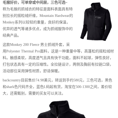
毛猴好价，可单穿或中间层，三色可选~
称为毛猴的抓绒衣的特征是面料表面具有特
别拉长的摇粒绒纤维，Mountain Hardwear的
Monkey系列以较轻的重量，良好的保温，
优异的透气等诸多优点，成为抓绒服饰中的
经典产品。
这款Monkey 200 Fleece 男士抓绒外套，采
用Polyester Thermal Pro面料，这是一种重量中等，高蓬松的摇粒绒材
料。触感柔软，高度透气且具有快干功能，面料不起球，弹性良好，
打包状态具有一定的压缩性。全拉链设计，两侧及胸前有拉链口袋，
活动部位采用弹性材质，舒适保暖。
backcountry目前售价74.98美元，转运到手约580元，三色可选，黑色
和shark色尺码齐全，蓝色L码起有货，淘宝在500-1300之间，差价较
大，还需甄别，需要的买友可以关注。