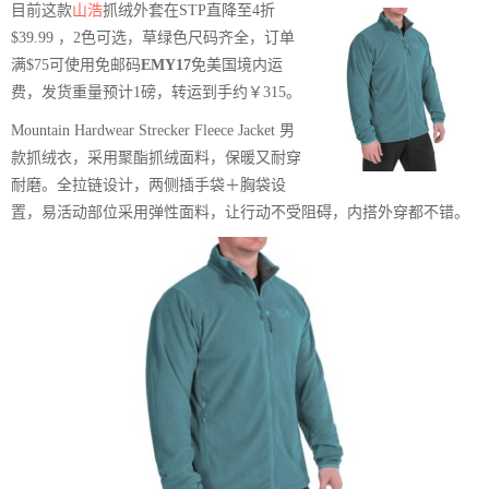
目前这款
山浩
抓绒外套在STP直降至4折
$39.99 ，2色可选，草绿色尺码齐全，订单
满$75可使用免邮码
EMY17
免美国境内运
费，发货重量预计1磅，转运到手约￥315。
Mountain Hardwear Strecker Fleece Jacket 男
款抓绒衣，采用聚酯抓绒面料，保暖又耐穿
耐磨。全拉链设计，两侧插手袋＋胸袋设
置，易活动部位采用弹性面料，让行动不受阻碍，内搭外穿都不错。