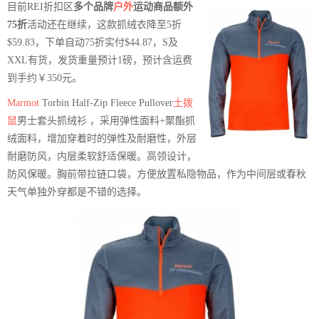
目前REI折扣区
多个品牌
户外
运动商品额外
75折
活动还在继续，这款抓绒衣降至5折
$59.83，下单自动75折实付$44.87，S及
XXL有货，发货重量预计1磅，预计含运费
到手约￥350元。
Marmot
Torbin Half-Zip Fleece Pullover
土拨
鼠
男士套头抓绒衫 ，采用弹性面料+聚酯抓
绒面料，增加穿着时的弹性及耐磨性，外层
耐磨防风，内层柔软舒适保暖。高领设计，
防风保暖。胸前带拉链口袋，方便放置私隐物品，作为中间层或春秋
天气单独外穿都是不错的选择。