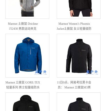
Marmot 土拨鼠 Driclime
Marmot Women’s Phoenix
J52430 男款运动夹克
Jacket土拨鼠 女士轻量级防
风防雨夹克
Marmot 土拨鼠 GORE-TEX
11日0点、网易考拉黑卡会
轻量系列 男士轻量级防水
员： Marmot 土拨鼠M3男
夹克
款软壳外套