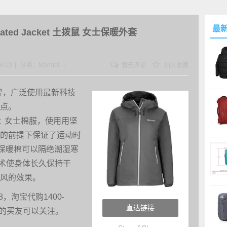
最
sulated Jacket 土拨鼠 女士保暖外套
6:13
|
分类：
Marmot
|
暂无评论
加入收藏
牌
，广泛使用最新科技
点。
Jacket 女士棉服，使用用坚
的前提下保证了运动时
超轻保暖棉可以隔绝潮湿寒
换技术使身体长久保持干
风的效果。
98，淘宝代购1400-
直达链接
要的买友可以关注。