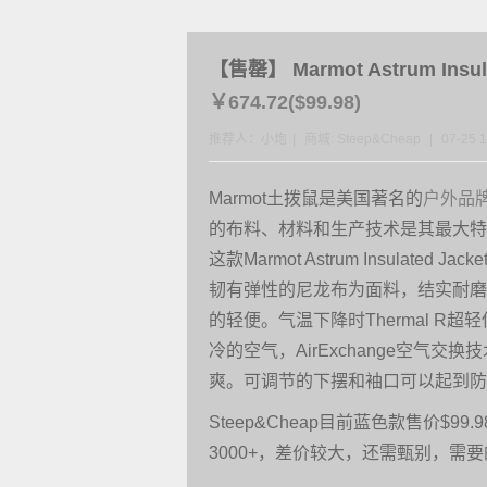
【售罄】
Marmot Astrum In
￥674.72($99.98)
推荐人：小炮
|
商城:
Steep&Cheap
|
07-25 1
Marmot土拨鼠是美国著名的
户外品
的布料、材料和生产技术是其最大特
这款Marmot Astrum Insulated 
韧有弹性的尼龙布为面料，结实耐磨
的轻便。气温下降时Thermal R
冷的空气，AirExchange空气交
爽。可调节的下摆和袖口可以起到防
Steep&Cheap目前蓝色款售价$99.
3000+，差价较大，还需甄别，需