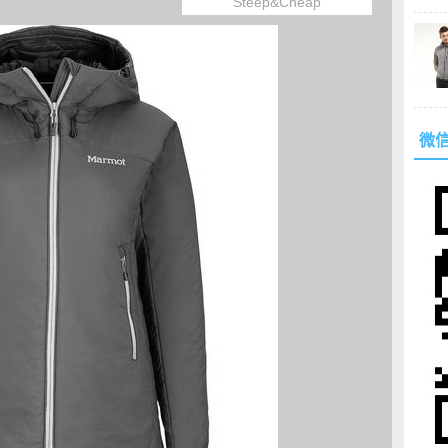
Steep&Cheap
微