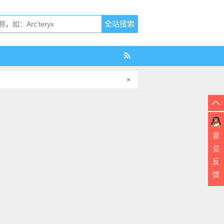
×
意
见
反
馈