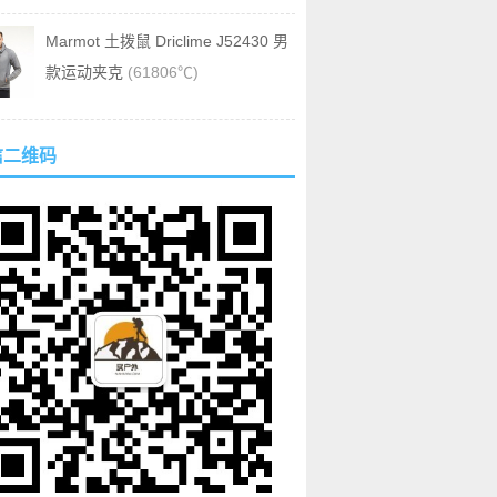
Marmot 土拨鼠 Driclime J52430 男
款运动夹克
(61806℃)
信二维码