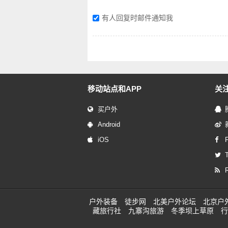
有人回复时邮件通知我
移动站点和APP
关
买户外
Android
iOS
T
户外装备
徒步网
北美户外论坛
北京户
藏旅行社
九寨沟旅游
冬季坝上草原
行