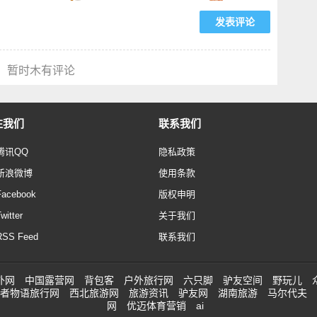
暂时木有评论
注我们
联系我们
腾讯QQ
隐私政策
新浪微博
使用条款
Facebook
版权申明
witter
关于我们
RSS Feed
联系我们
外网
中国露营网
背包客
户外旅行网
六只脚
驴友空间
野玩儿
者物语旅行网
西北旅游网
旅游资讯
驴友网
湖南旅游
马尔代夫
网
优迈体育营销
ai