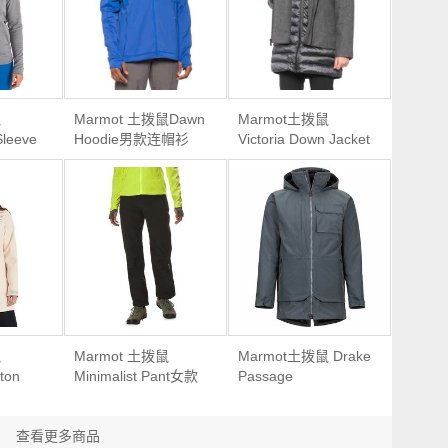
鼠
Marmot 土拨鼠Dawn
Marmot土拨鼠
Sleeve
Hoodie男款连帽衫
Victoria Down Jacket
帽衫卫衣
女款二合一羽绒服外
套
鼠
Marmot 土拨鼠
Marmot土拨鼠 Drake
ton
Minimalist Pant女款
Passage
防水夹克
防水冲锋裤
Featherless
Component Jacket
查看更多商品
男款三合一保暖防水