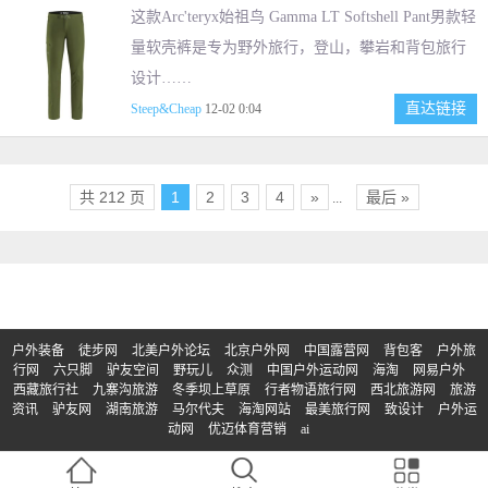
这款Arc'teryx始祖鸟 Gamma LT Softshell Pant男款轻
量软壳裤是专为野外旅行，登山，攀岩和背包旅行
设计……
直达链接
Steep&Cheap
12-02 0:04
共 212 页
1
2
3
4
»
最后 »
...
户外装备
徒步网
北美户外论坛
北京户外网
中国露营网
背包客
户外旅
行网
六只脚
驴友空间
野玩儿
众测
中国户外运动网
海淘
网易户外
西藏旅行社
九寨沟旅游
冬季坝上草原
行者物语旅行网
西北旅游网
旅游
资讯
驴友网
湖南旅游
马尔代夫
海淘网站
最美旅行网
致设计
户外运
动网
优迈体育营销
ai
© Copyright 2017-2023 | 版权所有：买户外
京ICP备2023011133号