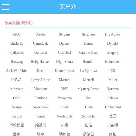
买户外
分类导航(海外淘)
AKU
Asolo
Bergans
Berghaus
Big Agnes
blackyak
CamelBak
Danner
Deuter
Dynafit
Fjallraven
Garmont
Gramicci
Granite Gear
Gregory
Hanwag
Helly Hansen
High Sierra
Houdini
Icebreaker
Jack Wolfskin
Keen
Klattermusen
La Sportiva
LEKI
LOWA
Lowe Alpine
Marmot
Merrell
Millet
Montane
Mountain
MSR
Mystery Ranch
Norrona
Odlo
Equipment
Outdoor
Patagonia
Rab
Salewa
Scarpa
Smartwool
Research
Spyder
Thule
Timberland
Vasque
Vaude
Westcomb
Zamberlan
北面
哥伦比亚
始祖鸟
小鹰
山浩
火柴棍
爱步
狼爪
猛犸象
萨洛蒙
颂拓