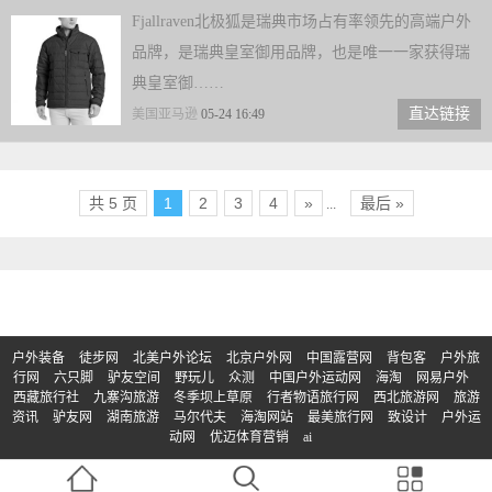
Fjallraven北极狐是瑞典市场占有率领先的高端户外
品牌，是瑞典皇室御用品牌，也是唯一一家获得瑞
典皇室御……
直达链接
美国亚马逊
05-24 16:49
共 5 页
1
2
3
4
»
最后 »
...
户外装备
徒步网
北美户外论坛
北京户外网
中国露营网
背包客
户外旅
行网
六只脚
驴友空间
野玩儿
众测
中国户外运动网
海淘
网易户外
西藏旅行社
九寨沟旅游
冬季坝上草原
行者物语旅行网
西北旅游网
旅游
资讯
驴友网
湖南旅游
马尔代夫
海淘网站
最美旅行网
致设计
户外运
动网
优迈体育营销
ai
© Copyright 2017-2023 | 版权所有：买户外
京ICP备2023011133号