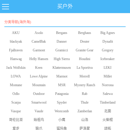
买户外
分类导航(海外淘)
AKU
Asolo
Bergans
Berghaus
Big Agnes
blackyak
CamelBak
Danner
Deuter
Dynafit
Fjallraven
Garmont
Gramicci
Granite Gear
Gregory
Hanwag
Helly Hansen
High Sierra
Houdini
Icebreaker
Jack Wolfskin
Keen
Klattermusen
La Sportiva
LEKI
LOWA
Lowe Alpine
Marmot
Merrell
Millet
Montane
Mountain
MSR
Mystery Ranch
Norrona
Odlo
Equipment
Outdoor
Patagonia
Rab
Salewa
Scarpa
Smartwool
Research
Spyder
Thule
Timberland
Vasque
Vaude
Westcomb
Zamberlan
北面
哥伦比亚
始祖鸟
小鹰
山浩
火柴棍
爱步
狼爪
猛犸象
萨洛蒙
颂拓