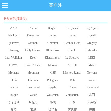
买户外
分类导航(海外淘)
AKU
Asolo
Bergans
Berghaus
Big Agnes
blackyak
CamelBak
Danner
Deuter
Dynafit
Fjallraven
Garmont
Gramicci
Granite Gear
Gregory
Hanwag
Helly Hansen
High Sierra
Houdini
Icebreaker
Jack Wolfskin
Keen
Klattermusen
La Sportiva
LEKI
LOWA
Lowe Alpine
Marmot
Merrell
Millet
Montane
Mountain
MSR
Mystery Ranch
Norrona
Odlo
Equipment
Outdoor
Patagonia
Rab
Salewa
Scarpa
Smartwool
Research
Spyder
Thule
Timberland
Vasque
Vaude
Westcomb
Zamberlan
北面
哥伦比亚
始祖鸟
小鹰
山浩
火柴棍
爱步
狼爪
猛犸象
萨洛蒙
颂拓