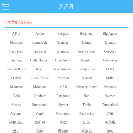
买户外
分类导航(海外淘)
AKU
Asolo
Bergans
Berghaus
Big Agnes
blackyak
CamelBak
Danner
Deuter
Dynafit
Fjallraven
Garmont
Gramicci
Granite Gear
Gregory
Hanwag
Helly Hansen
High Sierra
Houdini
Icebreaker
Jack Wolfskin
Keen
Klattermusen
La Sportiva
LEKI
LOWA
Lowe Alpine
Marmot
Merrell
Millet
Montane
Mountain
MSR
Mystery Ranch
Norrona
Odlo
Equipment
Outdoor
Patagonia
Rab
Salewa
Scarpa
Smartwool
Research
Spyder
Thule
Timberland
Vasque
Vaude
Westcomb
Zamberlan
北面
哥伦比亚
始祖鸟
小鹰
山浩
火柴棍
爱步
狼爪
猛犸象
萨洛蒙
颂拓