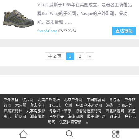
Vasque威斯于1965年在美国成立，是著名工装靴品
牌Red Wing的子公司，Vasque的户外鞋靴，集功
能、高质量和……
直达链接
Steep&Cheap
02-22 23:54
共 2 页
1
2
»
户外装备
徒步网
北美户外论坛
北京户外网
中国露营网
背包客
户外旅
行网
六只脚
驴友空间
野玩儿
众测
中国户外运动网
海淘
网易户外
西藏旅行社
九寨沟旅游
冬季坝上草原
行者物语旅行网
西北旅游网
旅游
资讯
驴友网
湖南旅游
马尔代夫
海淘网站
最美旅行网
致设计
户外运
动网
优迈体育营销
ai
© Copyright 2017-2023 | 版权所有：买户外
京ICP备2023011133号