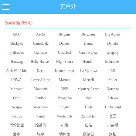
买户外
分类导航(海外淘)
AKU
Asolo
Bergans
Berghaus
Big Agnes
blackyak
CamelBak
Danner
Deuter
Dynafit
Fjallraven
Garmont
Gramicci
Granite Gear
Gregory
Hanwag
Helly Hansen
High Sierra
Houdini
Icebreaker
Jack Wolfskin
Keen
Klattermusen
La Sportiva
LEKI
LOWA
Lowe Alpine
Marmot
Merrell
Millet
Montane
Mountain
MSR
Mystery Ranch
Norrona
Odlo
Equipment
Outdoor
Patagonia
Rab
Salewa
Scarpa
Smartwool
Research
Spyder
Thule
Timberland
Vasque
Vaude
Westcomb
Zamberlan
北面
哥伦比亚
始祖鸟
小鹰
山浩
火柴棍
爱步
狼爪
猛犸象
萨洛蒙
颂拓