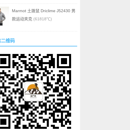
Marmot 土拨鼠 Driclime J52430 男
款运动夹克
(61818℃)
信二维码