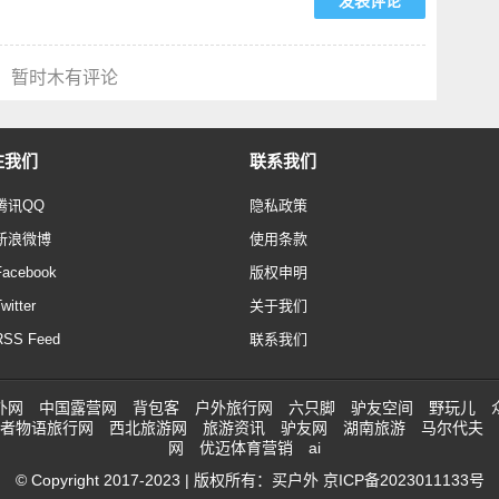
暂时木有评论
注我们
联系我们
腾讯QQ
隐私政策
新浪微博
使用条款
Facebook
版权申明
witter
关于我们
RSS Feed
联系我们
外网
中国露营网
背包客
户外旅行网
六只脚
驴友空间
野玩儿
者物语旅行网
西北旅游网
旅游资讯
驴友网
湖南旅游
马尔代夫
网
优迈体育营销
ai
© Copyright 2017-2023 | 版权所有：买户外
京ICP备2023011133号