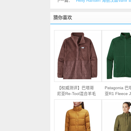
下一篇：
Helly Hansen 海丽汉森Vani
猜你喜欢
【权威测评】巴塔哥
Patagonia 
尼亚Re-Tool混合羊毛
亚R1 Fleece J
套头衫
男款抓绒外套