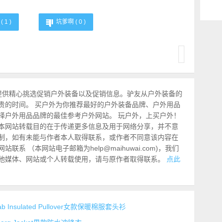
(
1
)
坑爹啊 (
0
)
提供精心挑选促销户外装备以及促销信息。驴友从户外装备的
贵的时间。 买户外为你推荐最好的户外装备品牌、户外用品
择户外用品品牌的最佳参考户外网站。 玩户外，上买户外！
本网站转载目的在于传递更多信息及用于网络分享，并不意
制，如有未能与作者本人取得联系，或作者不同意该内容在
系 （本网站电子邮箱为help@maihuwai.com)，我们
他媒体、网站或个人转载使用，请与原作者取得联系。
点此
ylab Insulated Pullover女款保暖棉服套头衫