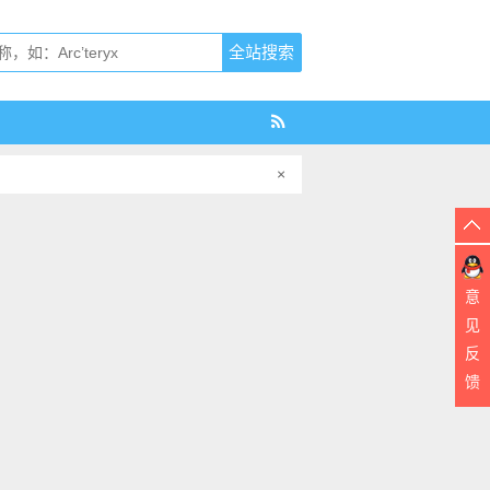
×
意
见
反
馈