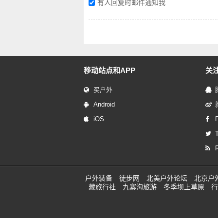
有人回复时邮件通知我
移动站点和APP
关
买户外
Android
iOS
T
户外装备
徒步网
北美户外论坛
北京户
藏旅行社
九寨沟旅游
冬季坝上草原
行