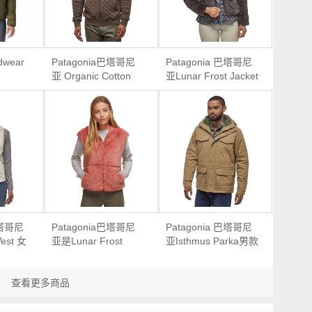
dwear
Patagonia巴塔哥尼
Patagonia 巴塔哥尼
亚 Organic Cotton
亚Lunar Frost Jacket
lover女
Quilt Full-Zip Hoodie
女款羊毛抓绒外套
头衫
男款有机棉混纺连帽
外套
巴塔哥尼
Patagonia巴塔哥尼
Patagonia 巴塔哥尼
Vest 女
亚是Lunar Frost
亚Isthmus Parka男款
心
Hooded Vest女款无
保暖派克大衣
毛抓绒马甲背心
查看更多商品