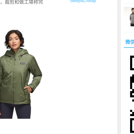
Steep&Cheap
，裁剪和做工堪称完
微