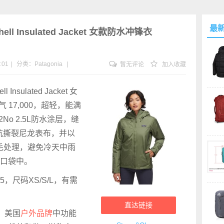
最
hell Insulated Jacket 女款防水冲锋衣
:01
|
分类：
Patagonia
|
暂无评论
加入收藏
 Insulated Jacket 女
气 17,000，超轻，能满
H2No 2.5L防水涂层，缝
 抗撕裂尼龙表布，并以
毛处理，避免冷天中雨
口袋中。
.95，尺码XS/S/L，有需
直达链接
牌，美国
户外品牌
中功能