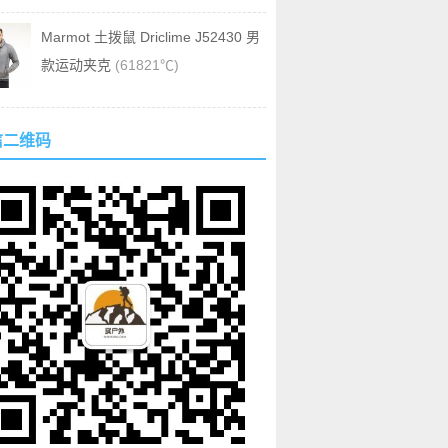
Marmot 土拨鼠 Driclime J52430 男
款运动夹克
(61821℃)
信二维码