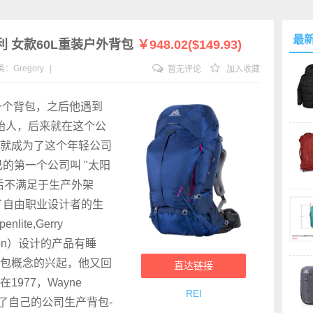
最
格里高利 女款60L重装户外背包
￥948.02($149.93)
类：
Gregory
|
暂无评论
加入收藏
第一个背包，之后他遇到
16的创始人，后来就在这个公
就成为了这个年轻公司
己的第一个公司叫 "太阳
后不满足于生产外架
了自由职业设计者的生
te,Gerry
now Lion）设计的产品有睡
包概念的兴起，他又回
直达链接
977，Wayne
REI
建立了自己的公司生产背包-