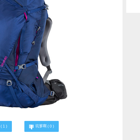
(
1
)
坑爹啊 (
0
)