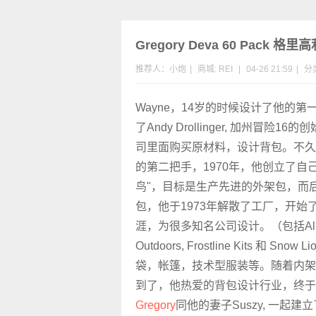
Gregory Deva 60 Pack 
推荐人：小炮
|
商城:
REI
|
04-26 21:59
|
分
Wayne，14岁的时候设计了他的
了Andy Drollinger, 加州冒险
司里面购买原材料，设计背包。不久
的第二把手，1970年，他创立了自
鸟"，目标是生产先进的外架包，而
包，他于1973年解散了工厂，开始
涯，为很多知名公司设计。（包括Alpenli
Outdoors, Frostline Kits 和 S
袋，帐篷，技术型服装等。随着内架
到了，他热爱的背包设计行业，终于在1
Gregory
同他的妻子Suszy, 一起