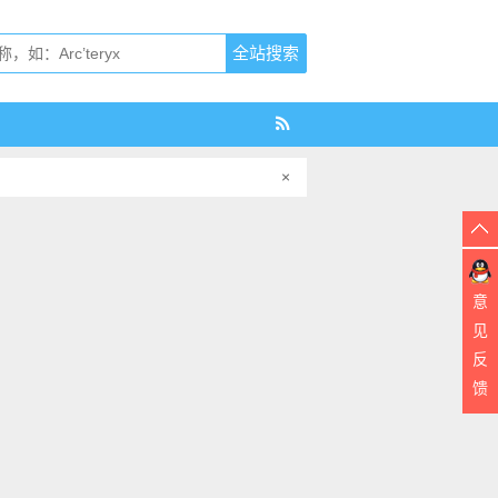
×
意
见
反
馈