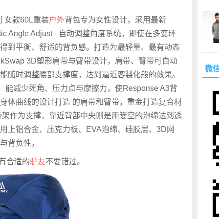
高利 女款60L重装
户外
背包专为女性设计，采用最新
atic Angle Adjust - 自动调整角度系统，即使在多变环
得到平衡、舒适的背负感。打造为最轻量、最有动态
kSwap 3D塑形肩带与臀带设计，肩带、臀带可自动
微
能随时调整腰部支撑度，达到逼近客製化般的效果。
计，能减少死角、压力点与摩擦力，使Response A3背
身体曲线的设计打造 的肩带和臀带，重金打造复合材
金骨架作为支撑，靠近背部中央则是用篓空的泡绵达到透
用上铝合金、压克力板、EVA泡绵、硅胶层、3D网
与背负性。
S，有合适的
驴友
不要错过。