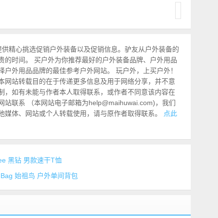
提供精心挑选促销户外装备以及促销信息。驴友从户外装备的
贵的时间。 买户外为你推荐最好的户外装备品牌、户外用品
择户外用品品牌的最佳参考户外网站。 玩户外，上买户外！
本网站转载目的在于传递更多信息及用于网络分享，并不意
制，如有未能与作者本人取得联系，或作者不同意该内容在
系 （本网站电子邮箱为help@maihuwai.com)，我们
他媒体、网站或个人转载使用，请与原作者取得联系。
点此
er Tee 黑钻 男款速干T恤
ulder Bag 始祖鸟 户外单间背包