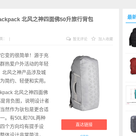
最
ffle backpack 北风之神四面佛50升旅行背包
类：
|
暂无评论
加入收藏
它变的很简单！源于充
群热爱户外活动的年轻
as，北风之神产品涉及城
为简约、轻便和实用。
e backpack 北风之神四面佛
都是背负图，说明设计者
当然作为驮包是更合适
。有50L和70L两种
直达链接
四个方向均有提手设
整体设计非常简洁，