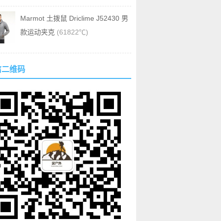
Marmot 土拨鼠 Driclime J52430 男
款运动夹克
(61822℃)
信二维码