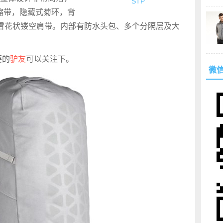
STP
压缩带，隐藏式菊环，背
+雪花状镂空肩带。内部有防水头包、多个分隔层及大
要的
驴友
可以关注下。
微