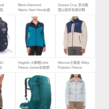
oud
Black Diamond
Scarpa Crux 多功能
背包
Alpine Start Hoody连
登山徒步及接近鞋
帽衫
（Women’s）
11-
Haglofs 火柴棍Lithe
Marmot土拨鼠 Wiley
包
Fleece Jacket女款抓
Polartec Fleece
绒外套
Jacket男款抓绒外套