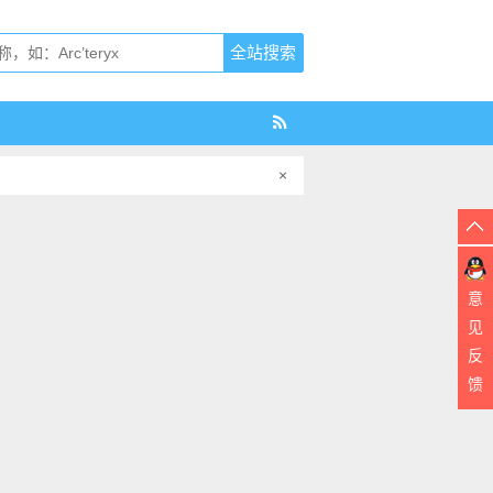
×
意
见
反
馈