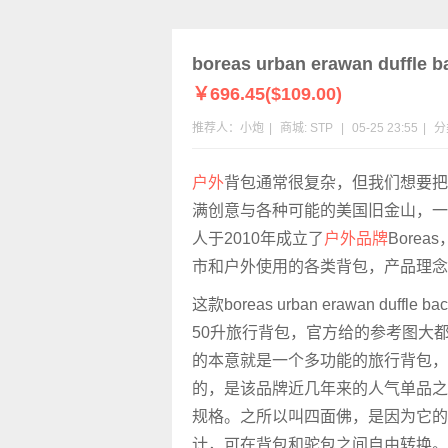
boreas urban erawan du
￥696.45($109.00)
推荐人：小炮
|
商城:
STP
|
05-25 23:55
|
分
户外
背包通常很复杂，但我们想要把
满创意与各种可能的美国旧金山，一
人于2010年成立了
户外品牌
Bore
市和户外使用的各类背包，产品理念
这款boreas urban erawan duffl
50升旅行背包，官方给的参考图大
的本意就是一个多功能的旅行背包，
的，是该品牌近几年来的人气单品之一
规格。之所以叫四面佛，是因为它的
计，可在背包和驼包之间自由转换。