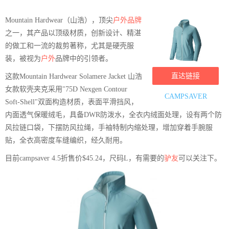
Mountain Hardwear（山浩），顶尖
户外品牌
之一，其产品以顶级材质，创新设计、精湛
的做工和一流的裁剪著称，尤其是硬壳服
装，被视为
户外
品牌中的引领者。
直达链接
这款Mountain Hardwear Solamere Jacket 山浩
女款软壳夹克采用"75D Nexgen Contour
CAMPSAVER
Soft-Shell"双面构造材质，表面平滑挡风，
内面透气保暖绒毛，具备DWR防泼水，全衣内绒面处理，设有两个防
风拉链口袋，下摆防风拉绳，手袖特制内缩处理，增加穿着手腕服
贴，全衣高密度车缝编织，经久耐用。
目前campsaver 4.5折售价$45.24，尺码L，有需要的
驴友
可以关注下。