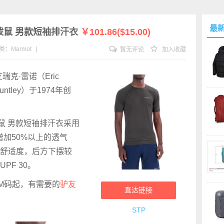
最
irt 土拨鼠 男款短袖排汗衣
￥101.86($15.00)
类：
Marmot
|
暂无评论
加入收藏
克·雷诺（Eric
ntley）于1974年创
rt 土拨鼠 男款短袖排汗衣采用
以增加50%以上的透气
舒适度，后方下摆较
F 30。
色，M码起，有需要的
驴友
直达链接
STP