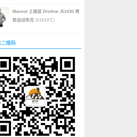
Marmot 土拨鼠 Driclime J52430 男
款运动夹克
(61819℃)
信二维码