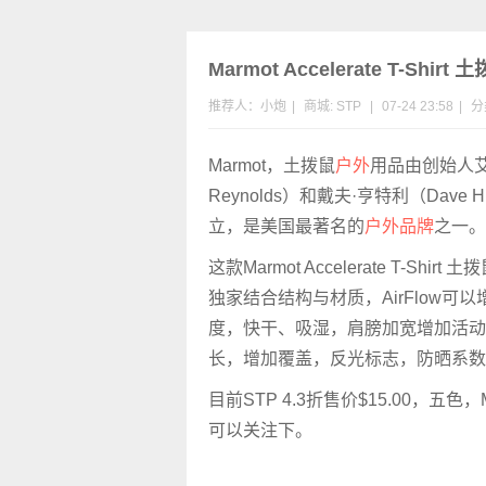
Marmot Accelerate T-Sh
推荐人：小炮
|
商城:
STP
|
07-24 23:58
|
分
Marmot，土拨鼠
户外
用品由创始人艾瑞
Reynolds）
和戴夫·亨特利（Dave Hu
立，是美国最著名的
户外品牌
之一。
这款Marmot Accelerate T-Shi
独家结合结构与材质，AirFlow可
度，快干、吸湿，肩膀加宽增加活动
长，增加覆盖，反光标志，防晒系数UP
目前STP 4.3折售价
$15.00，五
可以关注下。