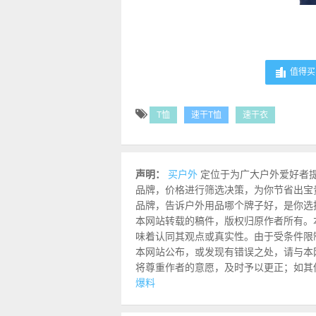
值得买 
T恤
速干T恤
速干衣
声明：
买户外
定位于为广大户外爱好者
品牌，价格进行筛选决策，为你节省出宝
品牌，告诉户外用品哪个牌子好，是你选
本网站转载的稿件，版权归原作者所有。
味着认同其观点或真实性。由于受条件限
本网站公布，或发现有错误之处，请与本网站联
将尊重作者的意愿，及时予以更正；如其
爆料