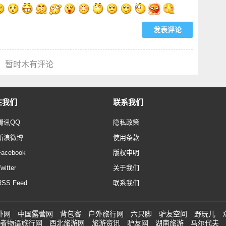
暂时木有评论
注我们
联系我们
腾讯QQ
隐私政策
新浪微博
使用条款
Facebook
版权申明
witter
关于我们
RSS Feed
联系我们
外网
中国露营网
背包客
户外旅行网
六只脚
驴友空间
野玩儿
者物语旅行网
西北旅游网
旅游资讯
驴友网
湖南旅游
马尔代夫