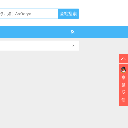
×
意
见
反
馈