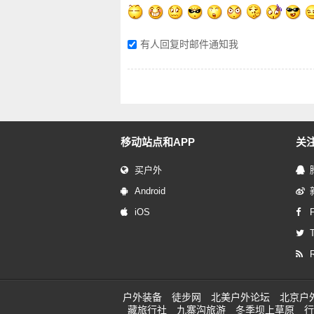
有人回复时邮件通知我
移动站点和APP
关
买户外
Android
iOS
T
户外装备
徒步网
北美户外论坛
北京户
藏旅行社
九寨沟旅游
冬季坝上草原
行