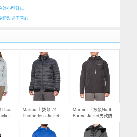
 拓乐 户外小型背包
祖鸟 女款运动速干背心
鼠Thea
Marmot土拨鼠 74
Marmot 土拨鼠North
acket
Featherless Jacket
Burma Jacket男款防
绒服
男款无羽绒保暖外套
水冲锋衣夹克