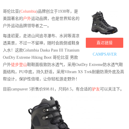
哥伦比亚(
Columbia
)品牌创立于1938年，是
美国著名的
户外
运动品牌，也是世界知名的
户外运动品牌领导者之一。
每逢初夏，走进山间追寻瀑布、水涧等清凉
直达链接
透美景，不过一不留神，随时会跣倒或鞋身
入水！这款Columbia Daska Pass III Titanium
CAMPSAVER
OutDry Extreme Hiking Boot 哥伦比亚 男款
户外
徒步
登山
鞋鞋面极致防水透气，采用OutDry Extreme防水透气鞋
面结构，PU中底，持久舒适，采用Vibram XS Trek耐磨防滑外底及高
帮设计，保护性倍增，让你轻松游走野外！
目前campsaver 5折售价$98.81，尺码8.5，有合适的
驴友
可以关注下。