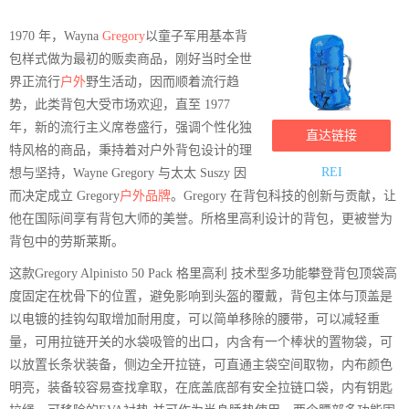
1970 年，Wayna
Gregory
以童子军用基本背
包样式做为最初的贩卖商品，刚好当时全世
界正流行
户外
野生活动，因而顺着流行趋
势，此类背包大受市场欢迎，直至 1977
年，新的流行主义席卷盛行，强调个性化独
直达链接
特风格的商品，秉持着对户外背包设计的理
REI
想与坚持，Wayne Gregory 与太太 Suszy 因
而决定成立 Gregory
户外品牌
。Gregory 在背包科技的创新与贡献，让
他在国际间享有背包大师的美誉。所格里高利设计的背包，更被誉为
背包中的劳斯莱斯。
这款Gregory Alpinisto 50 Pack 格里高利 技术型多功能攀登背包顶袋高
度固定在枕骨下的位置，避免影响到头盔的覆戴，背包主体与顶盖是
以电镀的挂钩勾取增加耐用度，可以简单移除的腰带，可以减轻重
量，可用拉链开关的水袋吸管的出口，内含有一个棒状的置物袋，可
以放置长条状装备，侧边全开拉链，可直通主袋空间取物，内布颜色
明亮，装备较容易查找拿取，在底盖底部有安全拉链口袋，内有钥匙