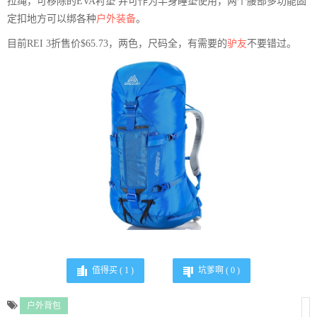
拉绳，可移除的EVA衬垫 并可作为半身睡垫使用，两个腰部多功能固
定扣地方可以绑各种
户外装备
。
目前REI 3折售价$65.73，两色，尺码全，有需要的
驴友
不要错过。
值得买 (
1
)
坑爹啊 (
0
)
户外背包