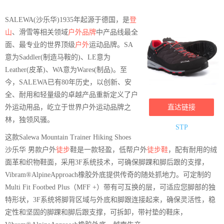
SALEWA(沙乐华)1935年起源于德国，是
登
山
、滑雪等相关领域
户外品牌
中产品线最全
面、最专业的世界顶级
户外
运动品牌。SA
意为Saddler(制造马鞍的)、LE意为
Leather(皮革)、WA意为Wares(制品)。至
今，SALEWA已有80年历史，以创新、安
全、耐用和轻量级的卓越产品重新定义了户
外运动用品，屹立于世界户外运动品牌之
直达链接
林，独领风骚。
STP
这款Salewa Mountain Trainer Hiking Shoes
沙乐华 男款户外
徒步
鞋是一款轻盈，低帮户外
徒步鞋
，配有耐用的绒
面革和织物鞋面，采用3F系统技术，可确保脚踝和脚后跟的支撑，
Vibram®AlpineApproach橡胶外底提供传奇的随处抓地力。可定制的
Multi Fit Footbed Plus（MFF +）带有可互换的层，可适应您脚部的独
特形状，3F系统将脚背区域与外底和脚跟连接起来，确保灵活性，稳
定性和坚固的脚踝和脚后跟支撑，可拆卸，带衬垫的鞋床，