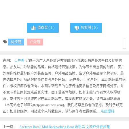
值得买 (
1
)
坑爹啊 (
0
)
徒步鞋
户外鞋
声明：
买户外
定位于为广大户外爱好者提供精心挑选促销户外装备以及促销信
息。驴友从户外装备的品牌，价格进行筛选决策，为你节省出宝贵的时间。 买户
外为你推荐最好的户外装备品牌、户外用品品牌，告诉户外用品哪个牌子好，是
你选择户外用品品牌的最佳参考户外网站。 玩户外，上买户外！ 本网站转载的稿
件，版权归原作者所有。本网站转载目的在于传递更多信息及用于网络分享，并
不意味着认同其观点或真实性。由于受条件限制，如有未能与作者本人取得联
系，或作者不同意该内容在本网站公布，或发现有错误之处，请与本网站联系
（本网站电子邮箱为help@maihuwai.com)，我们将尊重作者的意愿，及时予以更
正；如其他媒体、网站或个人转载使用，请与原作者取得联系。
点此爆料
上一篇：
Arc'teryx Bora2 Mid Backpacking Boot 始祖鸟 女款户外徒步靴