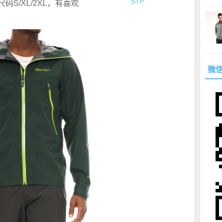
STP
尺码S/XL/2XL，有喜欢
微