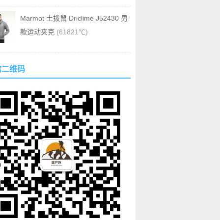
Marmot 土拨鼠 Driclime J52430 男
款运动夹克
(61821℃)
信二维码