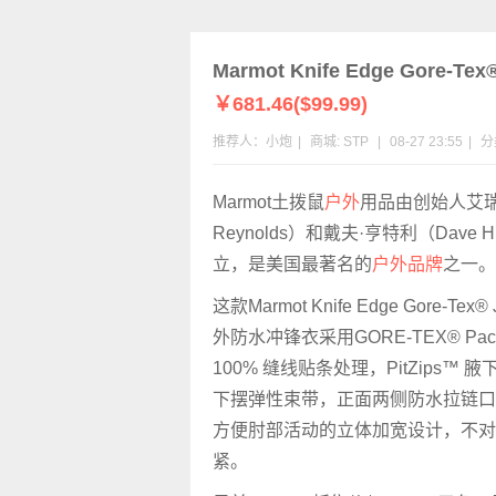
Marmot Knife Edge Gore
￥681.46($99.99)
推荐人：小炮
|
商城:
STP
|
08-27 23:55
|
分
Marmot土拨鼠
户外
用品由创始人艾瑞克
Reynolds）
和戴夫·亨特利（Dave Hu
立，是美国最著名的
户外品牌
之一。
这款Marmot Knife Edge Gore-Te
外防水冲锋衣采用GORE-TEX® Pac
100% 缝线贴条处理，PitZips™
下摆弹性束带，正面两侧防水拉链口
方便肘部活动的立体加宽设计，不对
紧。