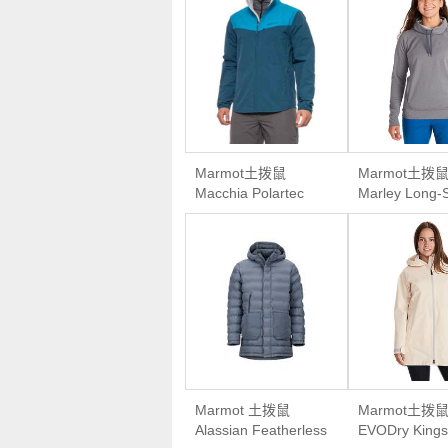
Marmot土拨鼠
Marmot土拨
Macchia Polartec
Marley Long-
Alpha Jacket男款轻
Shirt女款连
量软壳外套
Marmot 土拨鼠
Marmot土拨
Alassian Featherless
EVODry Kings