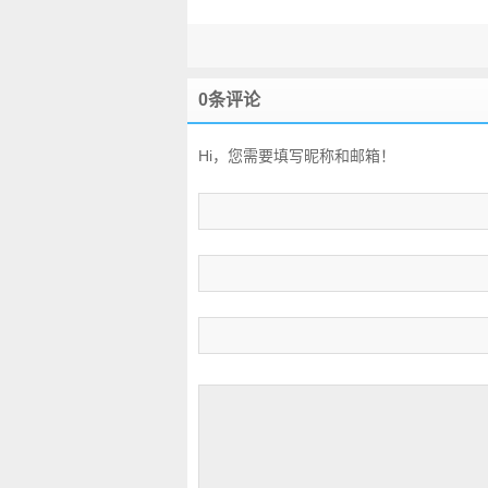
Parka男款保暖羽绒
Jacket 女款
派克大衣
0条评论
Hi，您需要填写昵称和邮箱！