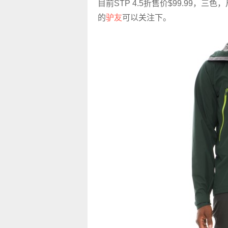
目前STP 4.5折售价
$99.99，三色，
的
驴友
可以关注下。