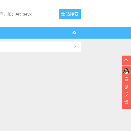
×
意
见
反
馈