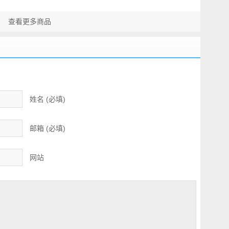
防水夹克
防水冲锋裤
Featherless
Component Jacket
查看更多商品
男款三合一保暖防水
夹克
姓名 (必填)
邮箱 (必填)
网站