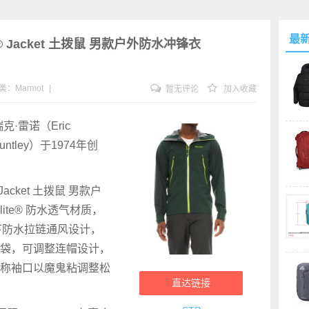
最
-Tex® Jacket 土拨鼠 男款户外防水冲锋衣
类：
Marmot
|
暂无评论
加入收藏
·雷诺（Eric
ntley）于1974年创
x® Jacket 土拨鼠 男款户
lite® 防水透气材质，
 腋下防水拉链通风设计，
袋，可调整连帽设计，
称袖口以魔鬼粘调整松
直达链接