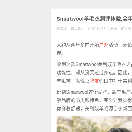
Smartwool羊毛衣测评体验
晒单人：雷克斯
|
12-10 14:05
|
分类：
徒步
登
大约从两年多前开始
户外
活动，无论
迷。
收到这款Smartwool美利奴羊
功能性，却从没买过或穿过。因此，很
羊毛袜，来验证
驴友
们口中对于美利
说到Smartwool这个品牌，跟
解品牌的历史跟特色，完全让我觉得相
你穿着舒适，美利奴羊毛源自于新西