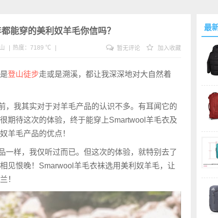
最
,全年都能穿的美利奴羊毛你信吗？
山
|
热度：7189 ℃
|
暂无评论
加入收藏
是
登山
徒步
走或是溯溪，都让我深深地对大自然着
毛衣之前，我其实对于对羊毛产品的认识不多。有耳闻它的
期待这次的体验，终于能穿上Smartwool羊毛衣及
奴羊毛产品的优点！
羊毛产品一样，我仅听过而已。但这次的体验，就特别去了
见恨晚！Smarwool羊毛衣袜选用美利奴羊毛，让
兰！