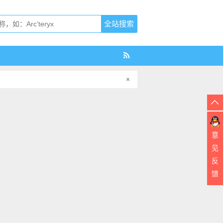
×
意
见
反
馈