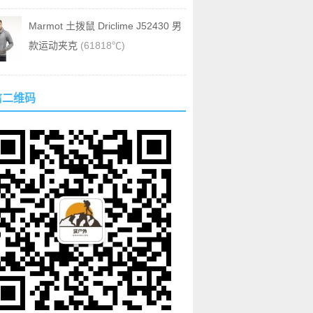
Marmot 土拨鼠 Driclime J52430 男
款运动夹克
(61818℃)
信二维码