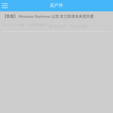
买户外
【售罄】
Mountain Hardwear 山浩 女士防泼水夹克外套
03-10 0:12
|
分类：
户外服饰
,
软壳
|
暂无评论
加入收藏