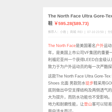
The North Face Ultra Gore
鞋
￥595.28($89.73)
推荐人：小炮
|
商城:
REI
|
07-10 23:50
|
分
The North Face
是美国著名
户外
运动
年，是美国上市公司VF集团的重要
利福尼亚州一个获得LEED白金级认
致力于为户外运动员的每一次严酷探
这款The North Face Ultra Gore-Tex 
Shoes 北面 男款防水
徒步
鞋采用GO
底则做出中空支撑结构及两侧透气的
大为提升，而防水功能也不受影响。
地力和耐磨性能，让
登山
客可以轻易
面中涉水而过。