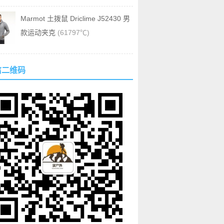
Marmot 土拨鼠 Driclime J52430 男
款运动夹克
(61797℃)
信二维码