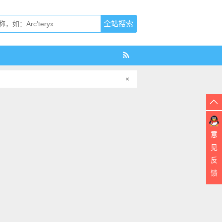
×
意
见
反
馈