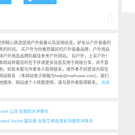
提供精心挑选促销户外装备以及促销信息。驴友从户外装备的
贵的时间。 买户外为你推荐最好的户外装备品牌、户外用品
择户外用品品牌的最佳参考户外网站。 玩户外，上买户外！
本网站转载目的在于传递更多信息及用于网络分享，并不意
制，如有未能与作者本人取得联系，或作者不同意该内容在
系 （本网站电子邮箱为help@maihuwai.com)，我们
他媒体、网站或个人转载使用，请与原作者取得联系。
点此
er Jacket 山浩 女款防水冲锋衣
 HS Hooded Jacket 猛犸象 女款艾格极限系列硬壳冲锋衣