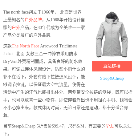
The north face创立于1966年， 北面是世界
上最知名的
户外品牌
，从1968年开始设计自
家的
户外
产品，在80年代成为全美唯一一家
产品分类最广的户外品牌。
这款
The North Face
Arrowood Triclimate
Jacket 北面 女款三合一冲锋衣采用防水
DryVent外壳精制而成，具备良好的防水效
直达链接
果。可调式连体风帽设计，防些小雨什么的
都不在话下。外套有腋下拉链通风设计，能
Steep&Cheap
够调节拉链，以保证最大空气流量，使得在
活动中产生的汗气也能排出体外。两侧带安全拉链的侧袋，既可以插
手，也可以放置一些小物件，即使穿着外出也不用担心手机、钱物会
不小心掉出来。款式休闲时尚，无论日常还是运动，都十分适合穿
着。
目前Steep&Cheap 5折售价$99.47，尺码S/M，有需要的
驴友
可以关注
下。