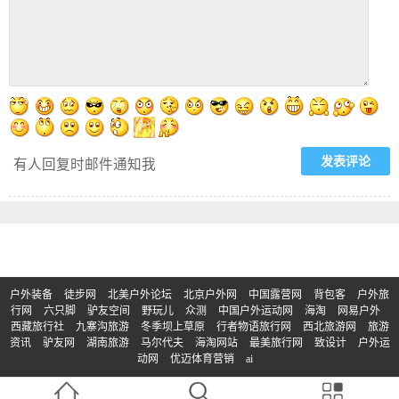
有人回复时邮件通知我
户外装备
徒步网
北美户外论坛
北京户外网
中国露营网
背包客
户外旅
行网
六只脚
驴友空间
野玩儿
众测
中国户外运动网
海淘
网易户外
西藏旅行社
九寨沟旅游
冬季坝上草原
行者物语旅行网
西北旅游网
旅游
资讯
驴友网
湖南旅游
马尔代夫
海淘网站
最美旅行网
致设计
户外运
动网
优迈体育营销
ai
© Copyright 2017-2023 | 版权所有：买户外
京ICP备2023011133号