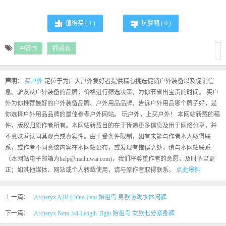
值得买 (
1
)
坑爹啊 (
0
)
冲锋衣
抓绒衣
声明：
买户外
定位于为广大户外爱好者提供精心挑选促销户外装备以及促销信
息。驴友从户外装备的品牌，价格进行筛选决策，为你节省出宝贵的时间。 买户
外为你推荐最好的户外装备品牌、户外用品品牌，告诉户外用品哪个牌子好，是
你选择户外用品品牌的最佳参考户外网站。 玩户外，上买户外！ 本网站转载的稿
件，版权归原作者所有。本网站转载目的在于传递更多信息及用于网络分享，并
不意味着认同其观点或真实性。由于受条件限制，如有未能与作者本人取得联
系，或作者不同意该内容在本网站公布，或发现有错误之处，请与本网站联系
（本网站电子邮箱为help@maihuwai.com)，我们将尊重作者的意愿，及时予以更
正；如其他媒体、网站或个人转载使用，请与原作者取得联系。
点此爆料
上一篇：
Arc'teryx A2B Chino Pant 始祖鸟 男款防泼水休闲裤
下一篇：
Arc'teryx Nera 3/4-Length Tight 始祖鸟 女款七分紧身裤