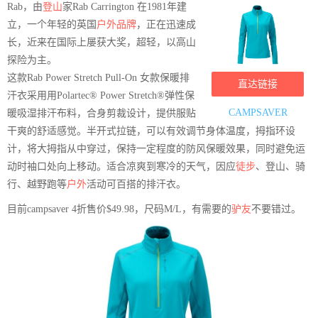
Rab，由
登山
家Rab Carrington 在1981年建
立，一个年轻的英国
户外品牌
，正在迅速成
长，近来在国际上屡获大奖，超轻，以高山
探险为主。
这款Rab Power Stretch Pull-On 女款保暖排
直达链接
汗衣采用用Polartec® Power Stretch®弹性保
CAMPSAVER
暖吸湿排汗布料，合身剪裁设计，提供服贴
干爽的舒适感觉。半开式拉链，可以有效调节身体温度，拇指环设
计，将大拇指从中穿过，保持一定程度的防风保暖效果，同时避免运
动时袖口处向上移动。适合凉爽到寒冷的天气，因应
徒步
、登山、骑
行、越野跑等
户外
活动可百搭的排汗衣。
目前campsaver 4折售价$49.98，尺码M/L，有需要的
驴友
不要错过。