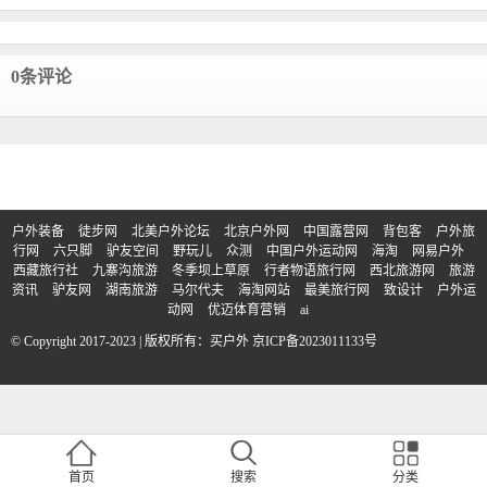
0条评论
户外装备
徒步网
北美户外论坛
北京户外网
中国露营网
背包客
户外旅
行网
六只脚
驴友空间
野玩儿
众测
中国户外运动网
海淘
网易户外
西藏旅行社
九寨沟旅游
冬季坝上草原
行者物语旅行网
西北旅游网
旅游
资讯
驴友网
湖南旅游
马尔代夫
海淘网站
最美旅行网
致设计
户外运
动网
优迈体育营销
ai
© Copyright 2017-2023 | 版权所有：买户外
京ICP备2023011133号
首页
搜索
分类