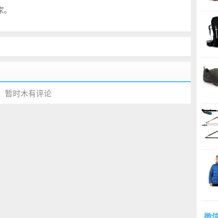
家。
暂时木有评论
微