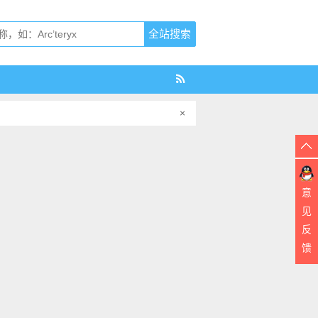
×
意
见
反
馈