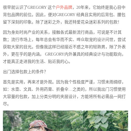
很早就认识了GREGORY 这个
户外品牌
，20年来，它始终是我心目中
背包品牌的前位。因此，便对GREGORY 经典且实用的后背包、腰包
留下深刻的印象。除了迷彩之外，我还特爱花朵迷彩系列的包款！
因为身处时尚产业的关系，接触各式最新流行商品，可说是不计其
数；流行市场上，每年总会有华而不实、哗众取宠的设计问世，尝试
获取大家的目光。但像我这样已经接近不惑之年的轻熟男，除了外表
外，更在乎的是内涵。 GREGORY内外兼具的经典设计与功能取向，
才能真正走进我的生活、贴近我的心。
出门选择包款上的条件？
首先是实用，再来才是外观。因为我个性极度严谨，习惯未雨绸缪，
如：水壶、文具、外用药膏、折叠伞…之类的，所以我出门习惯使用
大容量的包款，加上分类分明的夹层设计，方能将所有必需品一网打
尽。