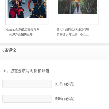
Mammut猛犸象艾格极限系
意大利品牌GARMONT嘎
列户外连帽夹克外…
蒙特徒步鞋实测：小众…
0条评论
Hi，您需要填写昵称和邮箱！
姓名 (必填)
邮箱 (必填)