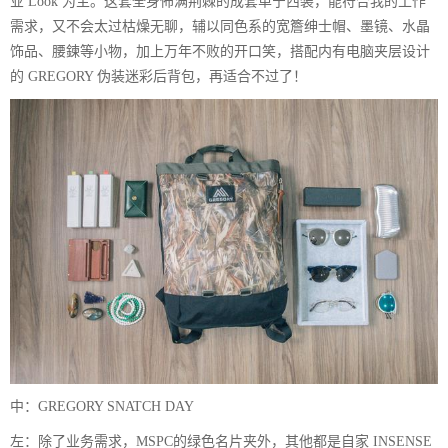
业 Look 为主。这套全身佈满荆棘的成套单宁西装，能符合我的工作
需求，又不会太过枯燥无聊，辅以同色系的宽簷绅士帽、墨镜、水晶
饰品、腰鍊等小物，加上万年不败的开口笑，搭配内有电脑夹层设计
的 GREGORY 伪装迷彩后背包，再适合不过了！
中：GREGORY SNATCH DAY
左：除了业务需求，MSPC的绿色名片夹外，其他都是自家 INSENSE