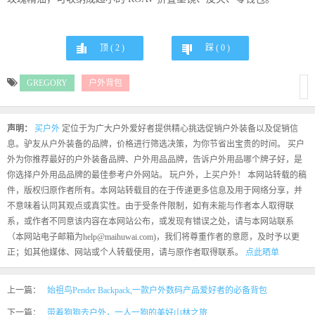
顶 (
2
)
踩 (
0
)
GREGORY
户外背包
声明：
买户外
定位于为广大户外爱好者提供精心挑选促销户外装备以及促销信
息。驴友从户外装备的品牌，价格进行筛选决策，为你节省出宝贵的时间。 买户
外为你推荐最好的户外装备品牌、户外用品品牌，告诉户外用品哪个牌子好，是
你选择户外用品品牌的最佳参考户外网站。 玩户外，上买户外！ 本网站转载的稿
件，版权归原作者所有。本网站转载目的在于传递更多信息及用于网络分享，并
不意味着认同其观点或真实性。由于受条件限制，如有未能与作者本人取得联
系，或作者不同意该内容在本网站公布，或发现有错误之处，请与本网站联系
（本网站电子邮箱为help@maihuwai.com)，我们将尊重作者的意愿，及时予以更
正；如其他媒体、网站或个人转载使用，请与原作者取得联系。
点此晒单
上一篇：
始祖鸟Pender Backpack,一款户外数码产品爱好者的必备背包
下一篇：
带着狗狗去户外，一人一狗的美好山林之旅