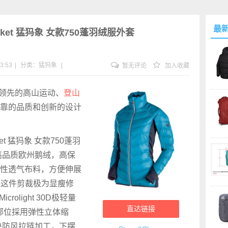
最
 Jacket 猛犸象 女款750蓬羽绒服外套
3:53
|
分类：
猛犸象
|
暂无评论
加入收藏
界领先的高山运动、
登山
可靠的品质和创新的设计
acket 猛犸象 女款750蓬羽
P高品质欧州鹅绒，高保
性透气布料，方便伸展
，这件剪裁极为显瘦修
rolight 30D极轻量
直达链接
部位採用弹性立体缩
央防风拉链加工，下摆