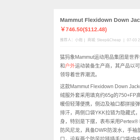
Mammut Flexidown Down
￥746.50($112.48)
推荐人：小炮
|
商城:
Steep&Cheap
|
07-03 2
猛犸象Mammut运动用品集团是世
和
户外
运动装备生产商，其产品以
领导着世界潮流。
这款Mammut Flexidown Down J
绒服外套采用填充约65g的750+F
暖但轻薄便携，侧边及袖口都拼接弹
排汗，两侧口袋YKK拉链为隐藏式
身，特别是下摆，表布采用Pertex® Mic
防风尼龙，具备DWR防泼水，手袖
口，设有两个防风拉链插手口袋/中