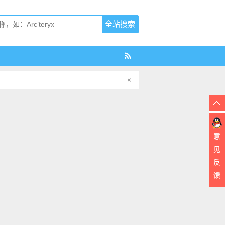
×
意
见
反
馈