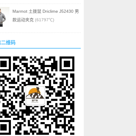
Marmot 土拨鼠 Driclime J52430 男
款运动夹克
(61797℃)
信二维码