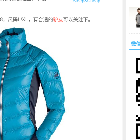
Steep&Cheap
2.48，尺码L/XL，有合适的
驴友
可以关注下。
微