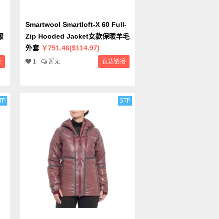
Smartwool Smartloft-X 60 Full-
服
Zip Hooded Jacket女款保暖羊毛
外套
￥751.46($114.97)
接
1
暂无
直达链接
TP
STP