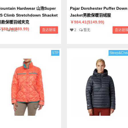
ountain Hardwear 山浩Super
Pajar Dorchester Puffer Down
S Climb Stretchdown Shacket
Jacket男款保暖羽绒服
男款保暖羽绒夹克
￥984.41($149.99)
588.84($89.99)
1
暂无
直达链接
2
暂无
直达链
STP
Steep&Che