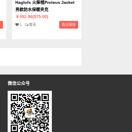
Haglofs 火柴棍Proteus Jacket
男款防水保暖夹克
￥492.96($75.00)
接
1
暂无
直达链接
微信公众号