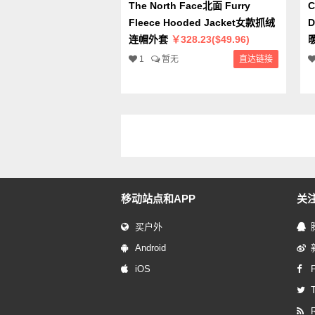
The North Face北面 Furry
C
Fleece Hooded Jacket女款抓绒
D
连帽外套
￥328.23($49.96)
1
暂无
直达链接
移动站点和APP
关
买户外
Android
iOS
T