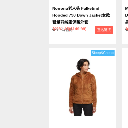
Norrona老人头 Falketind
M
Hooded 750 Down Jacket女款
D
轻量羽绒服保暖外套
￥981.45($149.99)
￥
1
暂无
直达链接
Steep&Cheap