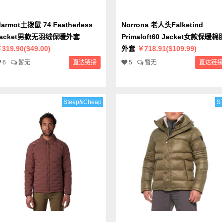
armot土拨鼠 74 Featherless
Norrona 老人头Falketind
Jacket男款无羽绒保暖外套
Primaloft60 Jacket女款保暖棉
319.90($49.00)
外套
￥718.91($109.99)
6
暂无
直达链接
5
暂无
直达链
Steep&Cheap
S