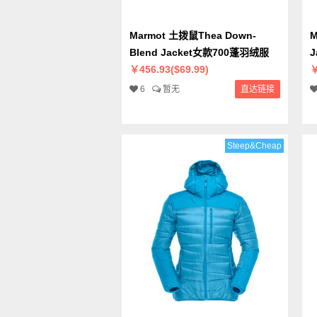
Marmot 土拨鼠Thea Down-
M
Blend Jacket女款700蓬羽绒服
￥456.93($69.99)
￥
6
暂无
直达链接
Steep&Cheap