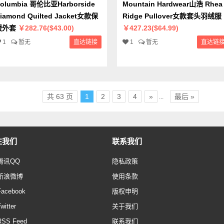
olumbia 哥伦比亚Harborside
Mountain Hardwear山浩 Rhea
iamond Quilted Jacket女款保
Ridge Pullover女款套头羽绒服
暖外套
￥282.76($43.00)
￥427.23($64.99)
1
暂无
直达链接
1
暂无
直达链
共 63 页
1
2
3
4
»
最后 »
...
注我们
联系我们
腾讯QQ
隐私政策
新浪微博
使用条款
Facebook
版权申明
witter
关于我们
RSS Feed
联系我们