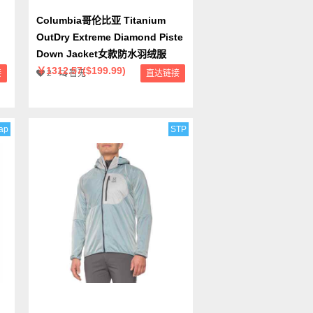
Columbia哥伦比亚 Titanium
OutDry Extreme Diamond Piste
Down Jacket女款防水羽绒服
￥1312.57($199.99)
接
2
暂无
直达链接
ap
STP