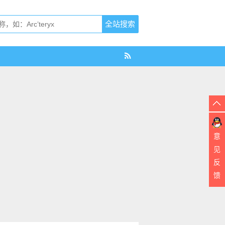
意
见
反
馈