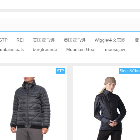
STP
REI
美国亚马逊
英国亚马逊
Wiggle中文官网
亚
untainsteals
bergfreunde
Mountain Gear
moosejaw
STP
Steep&Che