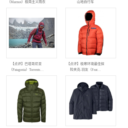
（Marmot）极简主义雨衣
山地自行车
评测
【点评】巴塔哥尼亚
【点评】极寒环境最佳探
（Patagonia）Torrents…
险夹克-羽友（Feat…