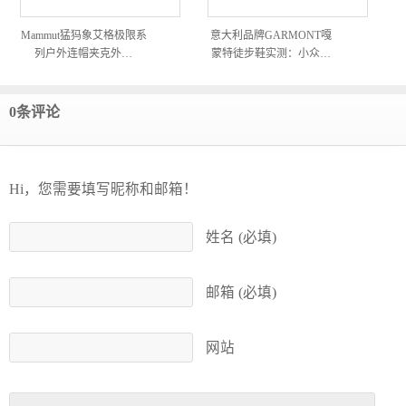
Mammut猛犸象艾格极限系
意大利品牌GARMONT嘎
列户外连帽夹克外…
蒙特徒步鞋实测：小众…
0条评论
Hi，您需要填写昵称和邮箱！
姓名 (必填)
邮箱 (必填)
网站