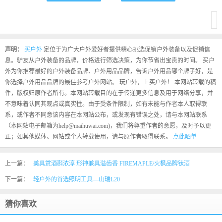
声明：
买户外
定位于为广大户外爱好者提供精心挑选促销户外装备以及促销信
息。驴友从户外装备的品牌，价格进行筛选决策，为你节省出宝贵的时间。 买户
外为你推荐最好的户外装备品牌、户外用品品牌，告诉户外用品哪个牌子好，是
你选择户外用品品牌的最佳参考户外网站。 玩户外，上买户外！ 本网站转载的稿
件，版权归原作者所有。本网站转载目的在于传递更多信息及用于网络分享，并
不意味着认同其观点或真实性。由于受条件限制，如有未能与作者本人取得联
系，或作者不同意该内容在本网站公布，或发现有错误之处，请与本网站联系
（本网站电子邮箱为help@maihuwai.com)，我们将尊重作者的意愿，及时予以更
正；如其他媒体、网站或个人转载使用，请与原作者取得联系。
点此晒单
上一篇：
美具赏酒斟浓淳 形神兼具溢齿香 FIREMAPLE/火枫品牌钛酒
下一篇：
轻户外的首选照明工具—山瑞L20
猜你喜欢