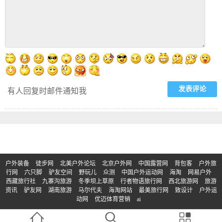
有人回复时邮件通知我
户外装备
徒步网
北美户外论坛
北京户外网
中国露营网
背包客
户外旅
行网
六只脚
驴友空间
野玩儿
众测
中国户外运动网
海淘
网易户外
西藏旅行社
九寨沟旅游
冬季坝上草原
行者物语旅行网
西北旅游网
旅游
资讯
驴友网
湖南旅游
马尔代夫
海淘网站
最美旅行网
致设计
户外运
动网
优迈体育营销
ai
© Copyright 2017-2023 | 版权所有：买户外
京ICP备2023011133号