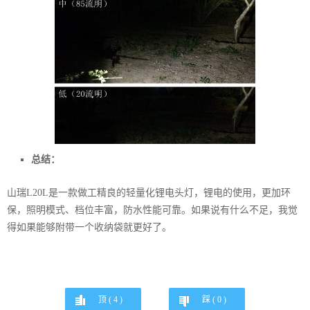
总结：
山瑞L20L是一款做工精良的轻量化锂电头灯，锂电的使用，更加环
保，照明模式、档位丰富，防水性能可靠。如果说有什么不足，我觉
得如果能够附带一个收纳袋就更好了。
顶 (
4
)
踩 (
0
)