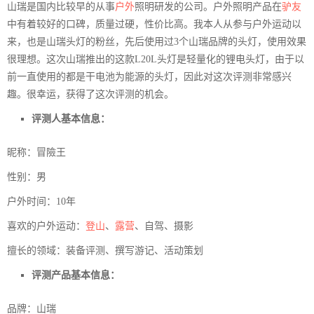
山瑞是国内比较早的从事
户外
照明研发的公司。户外照明产品在
驴友
中有着较好的口碑，质量过硬，性价比高。我本人从参与户外运动以
来，也是山瑞头灯的粉丝，先后使用过3个山瑞品牌的头灯，使用效果
很理想。这次山瑞推出的这款L20L头灯是轻量化的锂电头灯，由于以
前一直使用的都是干电池为能源的头灯，因此对这次评测非常感兴
趣。很幸运，获得了这次评测的机会。
评测人基本信息：
昵称：冒險王
性别：男
户外时间：10年
喜欢的户外运动：
登山
、
露营
、自驾、摄影
擅长的领域：装备评测、撰写游记、活动策划
评测产品基本信息：
品牌：山瑞