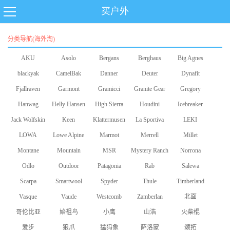
买户外
分类导航(海外淘)
AKU
Asolo
Bergans
Berghaus
Big Agnes
blackyak
CamelBak
Danner
Deuter
Dynafit
Fjallraven
Garmont
Gramicci
Granite Gear
Gregory
Hanwag
Helly Hansen
High Sierra
Houdini
Icebreaker
Jack Wolfskin
Keen
Klattermusen
La Sportiva
LEKI
LOWA
Lowe Alpine
Marmot
Merrell
Millet
Montane
Mountain
MSR
Mystery Ranch
Norrona
Odlo
Equipment
Outdoor
Patagonia
Rab
Salewa
Scarpa
Smartwool
Research
Spyder
Thule
Timberland
Vasque
Vaude
Westcomb
Zamberlan
北面
哥伦比亚
始祖鸟
小鹰
山浩
火柴棍
爱步
狼爪
猛犸象
萨洛蒙
颂拓