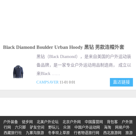
Black Diamond Boulder Urban Hoody 黑钻 男款连帽外套
黑钻（Black Diamond），是来自美国的户外运动装
备品牌，是一家专业户外运动用品制造商， 成立以
来Black ……
直达链接
CAMPSAVER
11-01 0:01
户外装备
徒步网
北美户外论坛
北京户外网
中国露营网
背包客
户外旅
行网
六只脚
驴友空间
野玩儿
众测
中国户外运动网
海淘
网易户外
西藏旅行社
九寨沟旅游
冬季坝上草原
行者物语旅行网
西北旅游网
旅游