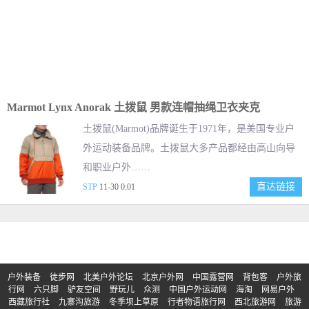
Marmot Lynx Anorak 土拨鼠 男款连帽抽绳卫衣夹克
土拨鼠(Marmot)品牌诞生于1971年，是美国专业户
外运动装备品牌。土拨鼠大多产品都经由高山向导
和职业户外……
直达链接
STP
11-30 0:01
户外装备
徒步网
北美户外论坛
北京户外网
中国露营网
背包客
户外旅
行网
六只脚
驴友空间
野玩儿
众测
中国户外运动网
海淘
网易户外
西藏旅行社
九寨沟旅游
冬季坝上草原
行者物语旅行网
西北旅游网
旅游