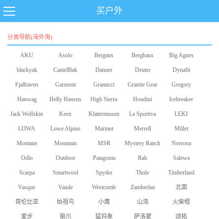
买户外
分类导航(海外淘)
AKU
Asolo
Bergans
Berghaus
Big Agnes
blackyak
CamelBak
Danner
Deuter
Dynafit
Fjallraven
Garmont
Gramicci
Granite Gear
Gregory
Hanwag
Helly Hansen
High Sierra
Houdini
Icebreaker
Jack Wolfskin
Keen
Klattermusen
La Sportiva
LEKI
LOWA
Lowe Alpine
Marmot
Merrell
Millet
Montane
Mountain
MSR
Mystery Ranch
Norrona
Odlo
Equipment
Outdoor
Patagonia
Rab
Salewa
Scarpa
Smartwool
Research
Spyder
Thule
Timberland
Vasque
Vaude
Westcomb
Zamberlan
北面
哥伦比亚
始祖鸟
小鹰
山浩
火柴棍
爱步
狼爪
猛犸象
萨洛蒙
颂拓