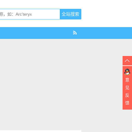
意
见
反
馈